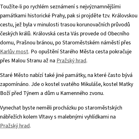
Toužíte-li po rychlém seznámení s nejvýznamnějšími
památkami historické Prahy, pak si projděte tzv. Královskou
cestu, jež byla v minulosti trasou korunovačních průvodů
českých králů. Královská cesta Vás provede od Obecního
domu, Prašnou bránou, po Staroměstském náměstí přes
Karlův most
. Po opuštění Starého Města cesta pokračuje
přes Malou Stranu až na
Pražský hrad
.
Staré Město nabízí také jiné památky, na které často bývá
zapomínáno. Jde o kostel svatého Mikuláše, kostel Matky
Boží před Týnem a dům u Kamenného zvonu.
Vynechat byste neměli procházku po staroměstských
nábřežích kolem Vltavy s malebnými vyhlídkami na
Pražský hrad
.