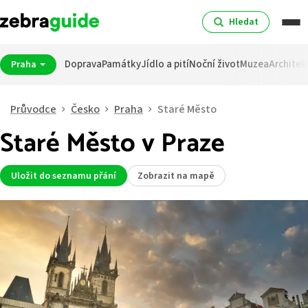
Hledat
Doprava
Památky
Jídlo a pití
Noční život
Muzea
Architek
Praha
Průvodce
Česko
Praha
Staré Město
Staré Město v Praze
Uložit do seznamu přání
Zobrazit na mapě