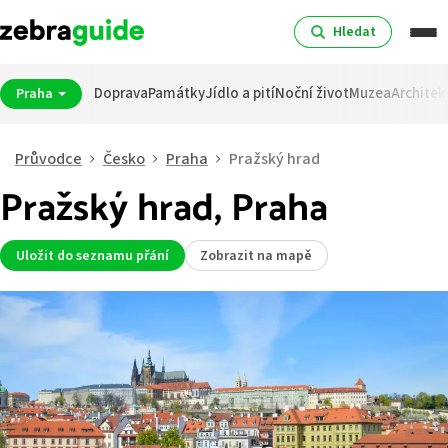
Hledat
Doprava
Památky
Jídlo a pití
Noční život
Muzea
Architek
Praha
Průvodce
Česko
Praha
Pražský hrad
Pražský hrad, Praha
Uložit do seznamu přání
Zobrazit na mapě