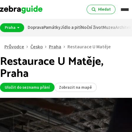
Hledat
Doprava
Památky
Jídlo a pití
Noční život
Muzea
Architek
Praha
Průvodce
Česko
Praha
Restaurace U Matěje
Restaurace U Matěje,
Praha
Uložit do seznamu přání
Zobrazit na mapě