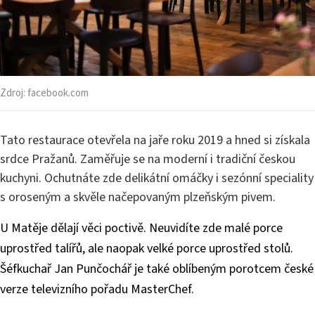
Zdroj:
facebook.com
Tato restaurace otevřela na jaře roku 2019 a hned si získala
srdce Pražanů. Zaměřuje se na moderní i tradiční českou
kuchyni. Ochutnáte zde delikátní omáčky i sezónní speciality
s oroseným a skvěle načepovaným plzeňským pivem.
U Matěje dělají věci poctivě. Neuvidíte zde malé porce
uprostřed talířů, ale naopak velké porce uprostřed stolů.
Šéfkuchař Jan Punčochář je také oblíbeným porotcem české
verze televizního pořadu MasterChef.