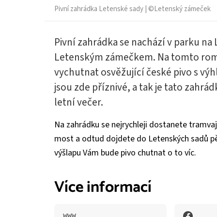
Pivní zahrádka Letenské sady | ©Letenský zámeček
Pivní zahrádka se nachází v parku n
Letenským zámečkem. Na tomto rom
vychutnat osvěžující české pivo s výh
jsou zde příznivé, a tak je tato zahrád
letní večer.
Na zahrádku se nejrychleji dostanete tramvají 
most a odtud dojdete do Letenských sadů pěš
výšlapu Vám bude pivo chutnat o to víc.
Více informací