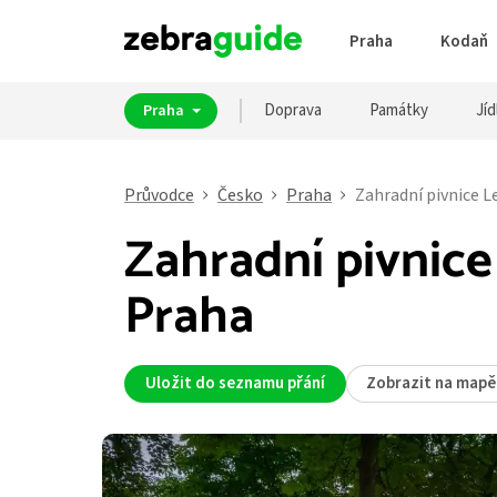
Praha
Kodaň
Doprava
Památky
Jíd
Praha
Průvodce
Česko
Praha
Zahradní pivnice L
Zahradní pivnice
Praha
Uložit do seznamu přání
Zobrazit na mapě