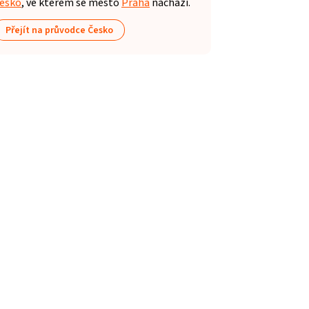
esko
, ve kterém se město
Praha
nachází.
Přejít na průvodce Česko