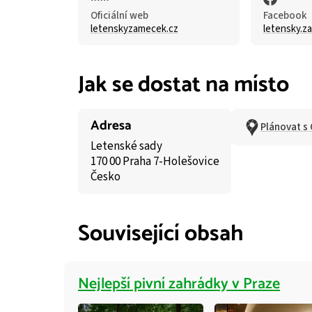
Oficiální web
Facebook
letenskyzamecek.cz
letensky.z
Jak se dostat na místo
Adresa
Plánovat s
Letenské sady
170 00 Praha 7-Holešovice
Česko
Související obsah
Nejlepší pivní zahrádky v Praze