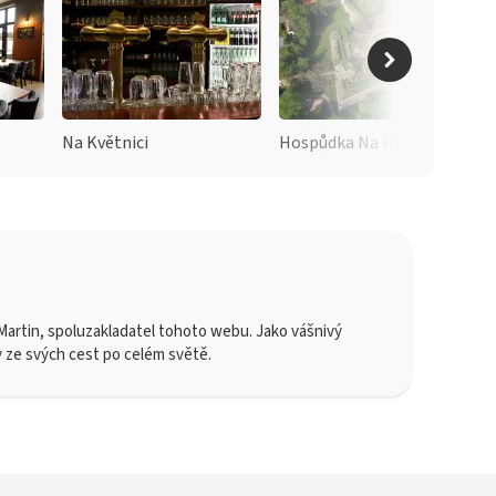
Na Květnici
Hospůdka Na Hradbách
artin, spoluzakladatel tohoto webu. Jako vášnivý
y ze svých cest po celém světě.