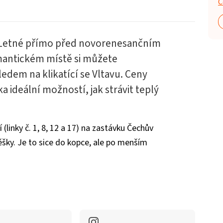
Č
a Letné přímo před novorenesančním
antickém místě si můžete
ledem na klikatící se Vltavu. Ceny
ka ideální možností, jak strávit teplý
(linky č. 1, 8, 12 a 17) na zastávku Čechův
ky. Je to sice do kopce, ale po menším