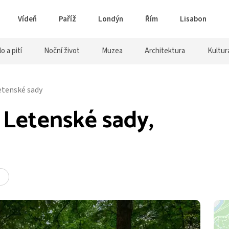
Vídeň
Paříž
Londýn
Řím
Lisabon
lo a pití
Noční život
Muzea
Architektura
Kultur
etenské sady
 Letenské sady,