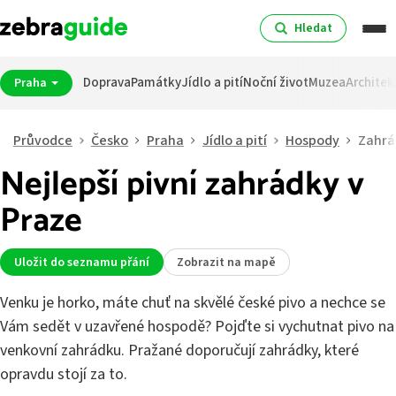
Hledat
Doprava
Památky
Jídlo a pití
Noční život
Muzea
Architek
Praha
Průvodce
Česko
Praha
Jídlo a pití
Hospody
Zahrá
Nejlepší pivní zahrádky v
Praze
Uložit do seznamu přání
Zobrazit na mapě
Venku je horko, máte chuť na skvělé české pivo a nechce se
Vám sedět v uzavřené hospodě? Pojďte si vychutnat pivo na
venkovní zahrádku. Pražané doporučují zahrádky, které
opravdu stojí za to.