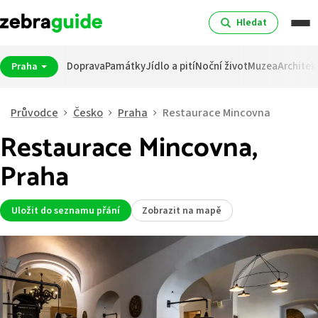
Hledat
Doprava
Památky
Jídlo a pití
Noční život
Muzea
Architek
Praha
Průvodce
Česko
Praha
Restaurace Mincovna
Restaurace Mincovna,
Praha
Uložit do seznamu přání
Zobrazit na mapě