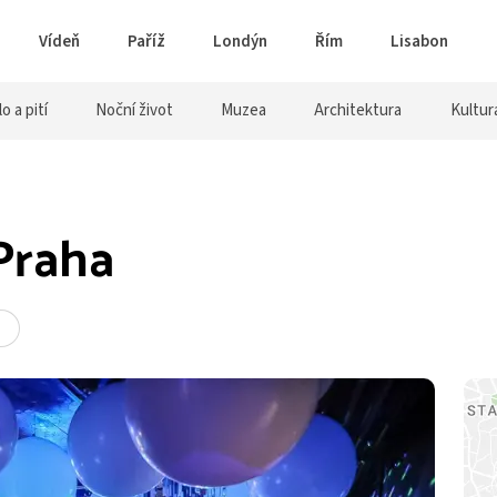
Vídeň
Paříž
Londýn
Řím
Lisabon
lo a pití
Noční život
Muzea
Architektura
Kultur
Praha