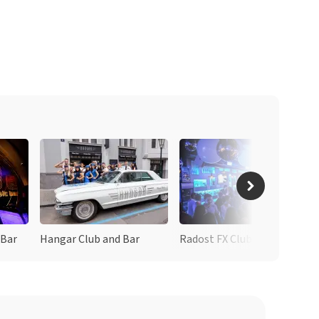
 Bar
Hangar Club and Bar
Radost FX Club