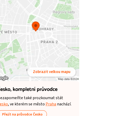
Zobrazit velkou mapu
esko,
kompletní průvodce
ezapomeňte také prozkoumat stát
esko
, ve kterém se město
Praha
nachází.
Přejít na průvodce Česko