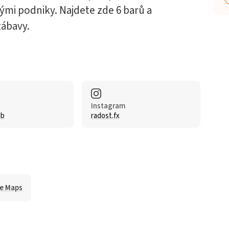
ými podniky. Najdete zde 6 barů a
zábavy.
Instagram
ub
radost.fx
le Maps