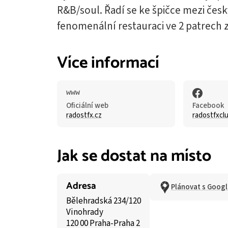
R&B/soul. Řadí se ke špičce mezi česk
fenomenální restauraci ve 2 patrech 
Více informací
Oficiální web
Facebook
radostfx.cz
radostfxcl
Jak se dostat na místo
Adresa
Plánovat s Goog
Bělehradská 234/120
Vinohrady
120 00 Praha-Praha 2