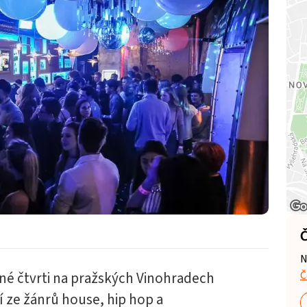
Č
N
Č
né čtvrti na pražských Vinohradech
í ze žánrů house, hip hop a