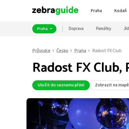
Praha
Kodaň
Doprava
Památky
Jíd
Praha
Průvodce
Česko
Praha
Radost FX Club
Radost FX Club, 
Uložit do seznamu přání
Zobrazit na mapě