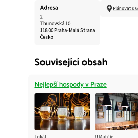
Adresa
Plánovat s 
2
Thunovská 10
118 00 Praha-Malá Strana
Česko
Související obsah
Nejlepší hospody v Praze
Lokál
U Matěje