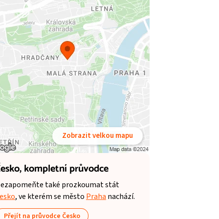
Zobrazit velkou mapu
esko,
kompletní průvodce
ezapomeňte také prozkoumat stát
esko
, ve kterém se město
Praha
nachází.
Přejít na průvodce Česko