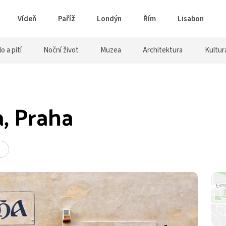
Vídeň
Paříž
Londýn
Řím
Lisabon
lo a pití
Noční život
Muzea
Architektura
Kultur
, Praha