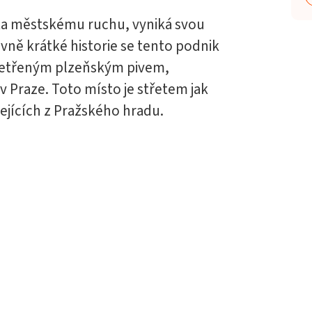
yta městskému ruchu, vyniká svou
ně krátké historie se tento podnik
ošetřeným plzeňským pivem,
í v Praze. Toto místo je střetem jak
zejících z Pražského hradu.