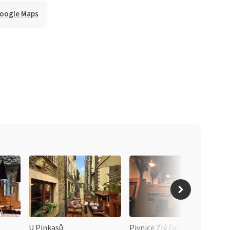
Google Maps
U Pinkasů
Pivnice Zlý časy