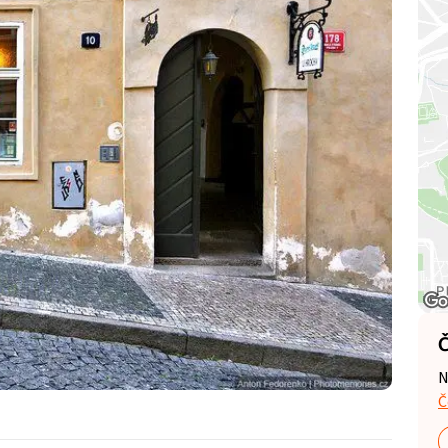
Č
N
Č