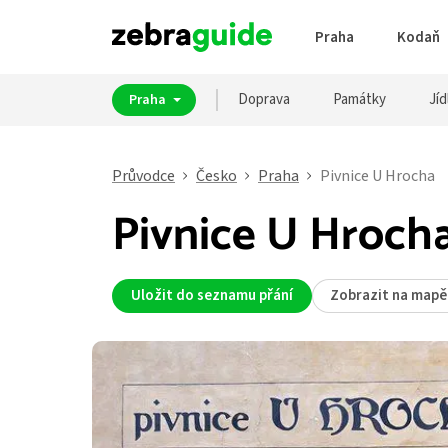
Praha
Kodaň
Doprava
Památky
Jíd
Praha
Průvodce
Česko
Praha
Pivnice U Hrocha
Pivnice U Hrocha
Uložit do seznamu přání
Zobrazit na mapě