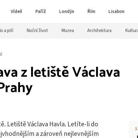
Vídeň
Paříž
Londýn
Řím
Lisabon
lo a pití
Noční život
Muzea
Architektura
Kultur
tě
va z letiště Václava
 Prahy
. Letiště Václava Havla. Letíte-li do
1
Nejvhodnějším a zároveň nejlevnějším