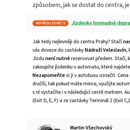
způsobem, jak se dostat do centra, j
Jízdenky hromadné dopra
NEPŘEHLÉDNĚTE
Jak tedy nejlevněji do centra Prahy? Stačí
na
vás doveze do zastávky
Nádraží Veleslavín
,
Jízdu
není nutné
rezervovat předem. Stačí, 
zakoupíte jízdenku v automatu, které najdete 
Nezapomeňte
si ji v autobusu označit. Cena č
dražší, tak pokud máte mince, využijte auto
s ní vystačíte i v následující cestě metrem. A
(Exit D, E, F) a ze zastávky Terminál 2 (Exit C
Martin Všechovský