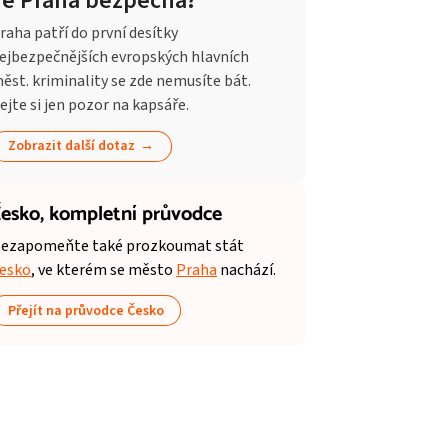
Je Praha bezpečná?
raha patří do první desítky
ejbezpečnějších evropských hlavních
ěst. kriminality se zde nemusíte bát.
ejte si jen pozor na kapsáře.
Zobrazit další dotaz
esko,
kompletní průvodce
ezapomeňte také prozkoumat stát
esko
, ve kterém se město
Praha
nachází.
Přejít na průvodce Česko