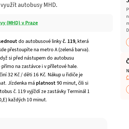
e využít autobusy MHD.
P
n
vy (MHD) v Praze
m
D
sednout
do autobusové linky
č. 119
, která
 kde přestoupíte na metro A (zelená barva).
když si před nástupem do autobusu
Č
přímo na zastávce i v příletové hale.
N
iní 32 Kč / děti 16 Kč. Nákup u řidiče je
Č
mat. Jízdenka má
platnost
90 minut, čili si
utobus č. 119 vyjíždí ze zastávky Terminál 1
,D,E) každých 10 minut.