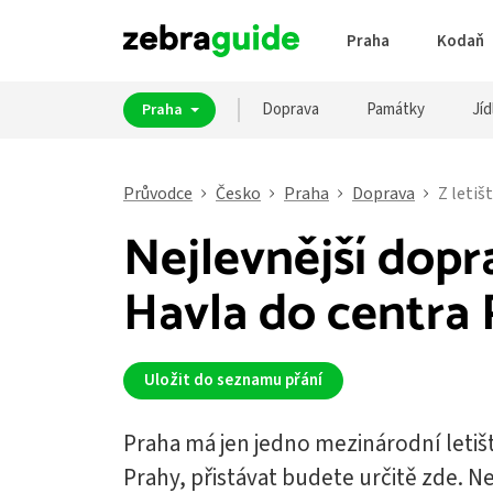
Praha
Kodaň
Doprava
Památky
Jíd
Praha
Průvodce
Česko
Praha
Doprava
Z letiš
Nejlevnější dopra
Havla do centra
Uložit do seznamu přání
Praha má jen jedno mezinárodní letiště
Prahy, přistávat budete určitě zde. 