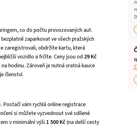
n
m
D
aringem, co do počtu provozovaných aut.
e bezplatně zaparkovat ve všech pražských
e zaregistrovali, obdržíte kartu, která
Č
nejbližší vozidlo a frčíte. Ceny jsou od
29 Kč
N
 na hodinu. Zároveň je nutná vratná kauce
Č
e členství.
. Postačí vám rychlá online registrace
nčení si můžete vyzvednout své sdílené
item v minimální výši
1 500 Kč
(na delší cesty