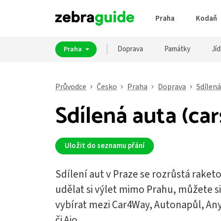
Praha
Kodaň
Doprava
Památky
Jíd
Praha
Průvodce
Česko
Praha
Doprava
Sdílená
Sdílená auta (car
Uložit do seznamu přání
Sdílení aut v Praze se rozrůstá rak
udělat si výlet mimo Prahu, můžete s
vybírat mezi Car4Way, Autonapůl, An
či Ajo.