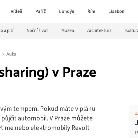
Vídeň
Paříž
Londýn
Řím
Lisabon
lo a pití
Noční život
Muzea
Architektura
Kultur
Auta
sharing) v Praze
etovým tempem. Pokud máte v plánu
1
i půjčit automobil. V Praze můžete
ytime nebo elektromobily Revolt
P