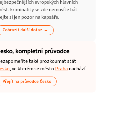
ejbezpečnějších evropských hlavních
ěst. kriminality se zde nemusíte bát.
ejte si jen pozor na kapsáře.
Zobrazit další dotaz
esko,
kompletní průvodce
ezapomeňte také prozkoumat stát
esko
, ve kterém se město
Praha
nachází.
Přejít na průvodce Česko