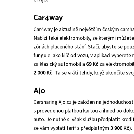
Car4way
Car4way je aktuálně největším českým carsh
Nabízí také elektromobily, se kterými můžet
zónách placeného stání. Stačí, abyste se pouz
funguje jako klíč od vozu, v aplikaci vyberete 
za klasický automobil a
69 Kč
za elektromobil
2 000 Kč
. Ta se vrátí tehdy, když ukončíte svoj
Ajo
Carsharing Ajo.cz je založen na jednoduchosti
s provedenou platbou kartou a ihned po doko
auto. Je nutné si však službu předplatit kred
se vám vyplatí tarif s předplatným
3 900 Kč
).