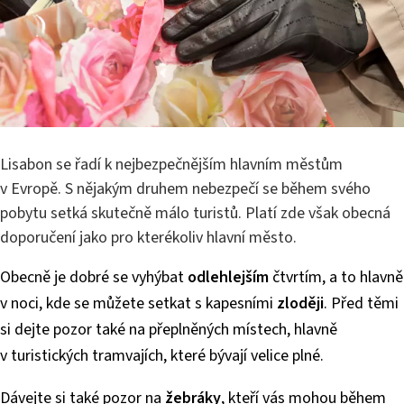
Lisabon se řadí k nejbezpečnějším hlavním městům
v Evropě. S nějakým druhem nebezpečí se během svého
pobytu setká skutečně málo turistů. Platí zde však obecná
doporučení jako pro kterékoliv hlavní město.
Obecně je dobré se vyhýbat
odlehlejším
čtvrtím, a to hlavně
v noci, kde se můžete setkat s kapesními
zloději
. Před těmi
si dejte pozor také na přeplněných místech, hlavně
v turistických tramvajích, které bývají velice plné.
Dávejte si také pozor na
žebráky
, kteří vás mohou během