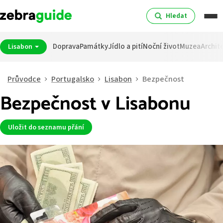
Hledat
Doprava
Památky
Jídlo a pití
Noční život
Muzea
Archit
Lisabon
Průvodce
Portugalsko
Lisabon
Bezpečnost
Bezpečnost v Lisabonu
Uložit do seznamu přání