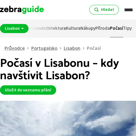
Hledat
pití
Noční život
Muzea
Architektura
Kultura
Nákupy
Příroda
Počasí
Tipy
Lisabon
Průvodce
Portugalsko
Lisabon
Počasí
Počasí v Lisabonu – kdy
navštívit Lisabon?
Uložit do seznamu přání