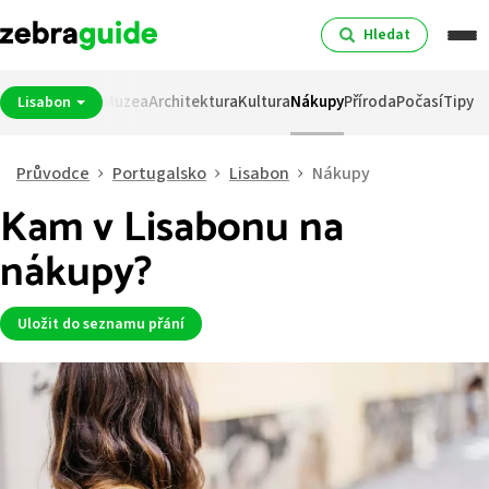
Hledat
pití
Noční život
Muzea
Architektura
Kultura
Nákupy
Příroda
Počasí
Tipy
Lisabon
Průvodce
Portugalsko
Lisabon
Nákupy
Kam v Lisabonu na
nákupy?
Uložit do seznamu přání