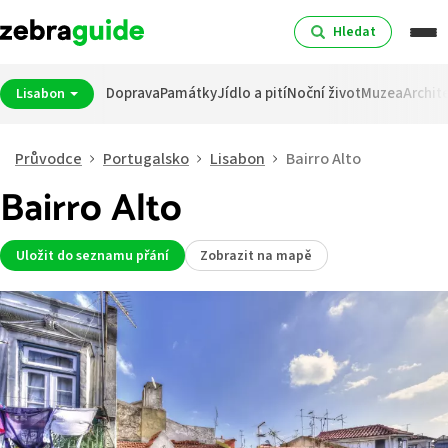
Hledat
Doprava
Památky
Jídlo a pití
Noční život
Muzea
Archit
Lisabon
Průvodce
Portugalsko
Lisabon
Bairro Alto
Bairro Alto
Uložit do seznamu přání
Zobrazit na mapě