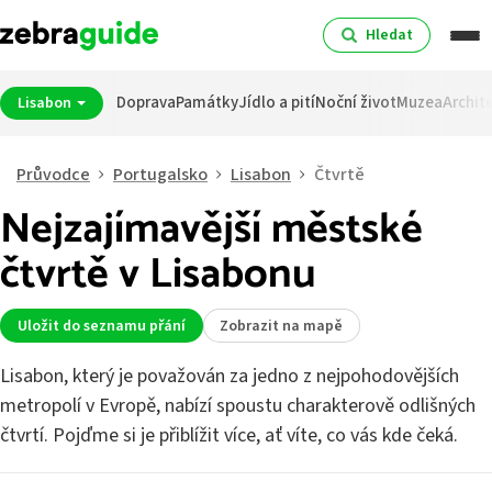
Hledat
Doprava
Památky
Jídlo a pití
Noční život
Muzea
Archit
Lisabon
Průvodce
Portugalsko
Lisabon
Čtvrtě
Nejzajímavější městské
čtvrtě v Lisabonu
Uložit do seznamu přání
Zobrazit na mapě
Lisabon, který je považován za jedno z nejpohodovějších
metropolí v Evropě, nabízí spoustu charakterově odlišných
čtvrtí. Pojďme si je přiblížit více, ať víte, co vás kde čeká.