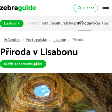
Hledat
ití
Noční život
Muzea
Architektura
Kultura
Nákupy
Příroda
Počasí
Tipy
Lisabon
Průvodce
Portugalsko
Lisabon
Příroda
Příroda v Lisabonu
Uložit do seznamu přání