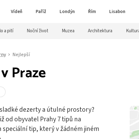
Vídeň
Paříž
Londýn
Řím
Lisabon
lo a pití
Noční život
Muzea
Architektura
Kultur
rny
Nejlepší
 v Praze
 sladké dezerty a útulné prostory?
iž od obyvatel Prahy 7 tipů na
n speciální tip, který v žádném jiném
.