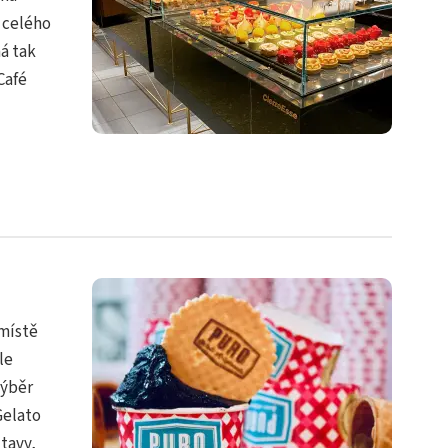
 celého
á tak
Café
místě
le
výběr
Gelato
ltavy,