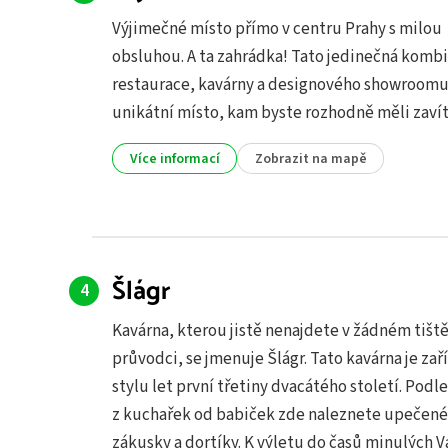
Výjimečné místo přímo v centru Prahy s milou
obsluhou. A ta zahrádka! Tato jedinečná komb
restaurace, kavárny a designového showroomu
unikátní místo, kam byste rozhodně měli zavít
Více informací
Zobrazit na mapě
Šlágr
Kavárna, kterou jistě nenajdete v žádném tiš
průvodci, se jmenuje Šlágr. Tato kavárna je zař
stylu let první třetiny dvacátého století. Podl
z kuchařek od babiček zde naleznete upečen
zákusky a dortíky. K výletu do časů minulých 