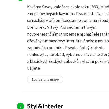
Kavárna Savoy, založena okolo roku 1893, je je
z nejúspěšnějších kaváren v Praze. Tato úžasná
se nachází v přízemí secesního domu na zápa
břehu řeky Vltavy. Pod sedmimetrovým
novorenesančním stropem se nachází elegantn
dřevěný a mramorový interiér rušného a neust
zaplněného podniku. Pravda, úplný klid zde
nehledejte, ale oběd, výbornou kávu a někter
z klasických českých zákusků z vlastní pekárny 
užijete.
Zobrazit na mapě
Styl&Interier