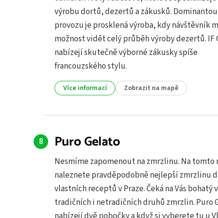
výrobu dortů, dezertů a zákusků. Dominantou
provozu je prosklená výroba, kdy návštěvník m
možnost vidět celý průběh výroby dezertů. IF 
nabízejí skutečně výborné zákusky spíše
francouzského sty­lu.
Více informací
Zobrazit na mapě
Puro Gelato
Nesmíme zapomenout na zmrzlinu. Na tomto 
naleznete pravděpodobně nejlepší zmrzlinu d
vlastních receptů v Praze. Čeká na Vás bohatý 
tradičních i netradičních druhů zmrzlin. Puro 
nabízejí dvě pobočky a když si vyberete tu u V