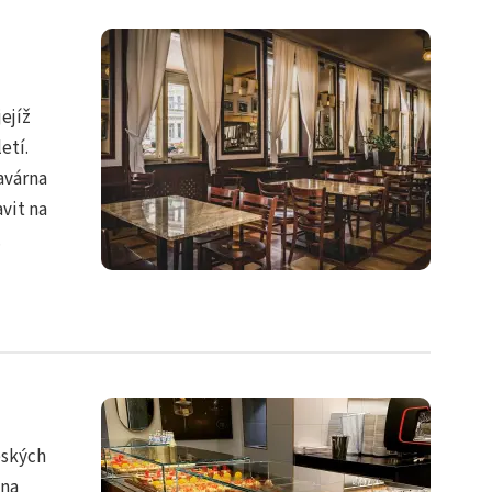
ejíž
etí.
avárna
vit na
.
eských
 na