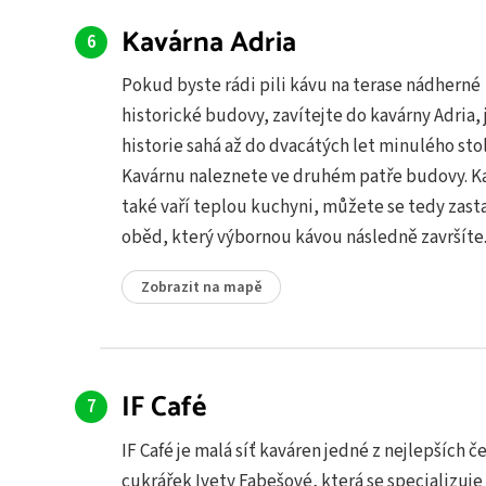
Kavárna Adria
Pokud byste rádi pili kávu na terase nádherné
historické budovy, zavítejte do kavárny Adria, j
historie sahá až do dvacátých let minulého stol
Kavárnu naleznete ve druhém patře budovy. K
také vaří teplou kuchyni, můžete se tedy zasta
oběd, který výbornou kávou následně završíte
Zobrazit na mapě
IF Café
IF Café je malá síť kaváren jedné z nejlepších č
cukrářek Ivety Fabešové, která se specializuje