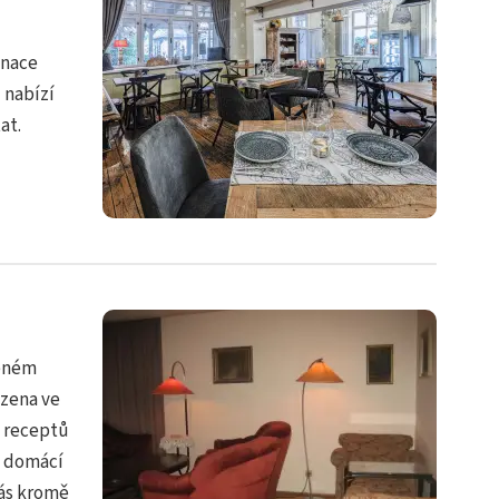
inace
 nabízí
at.
těném
ízena ve
e receptů
é domácí
Vás kromě