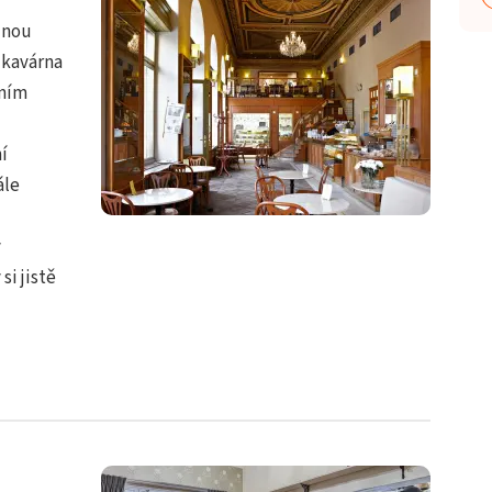
dnou
 kavárna
dním
í
ále
ý
si jistě