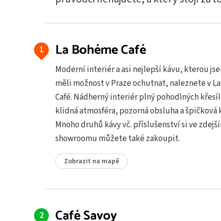
La Bohéme Café
Moderní interiér a asi nejlepší kávu, kterou js
měli možnost v Praze ochutnat, naleznete v 
Café. Nádherný interiér plný pohodlných křesí
klidná atmosféra, pozorná obsluha a špičková 
Mnoho druhů kávy vč. příslušenství si ve zdejš
showroomu můžete také zakoupit.
Zobrazit na mapě
Café Savoy