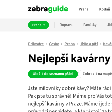
Praha
Kodaň
Doprava
Památky
Jíd
Praha
Průvodce
Česko
Praha
Jídlo a pití
Kavá
Nejlepší kavárny
Uložit do seznamu přání
Zobrazit na mapě
Jste milovníky dobré kávy? Máte rádi
Pak jste tu správně! Máme pro Vás tot
nejlepší kavárny v Praze. Máme i jede
průvodci nenajdete, a který stojí za to