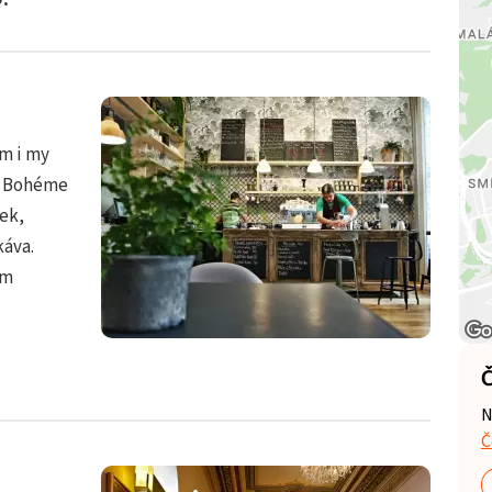
em i my
La Bohéme
lek,
káva.
ím
Č
N
Č