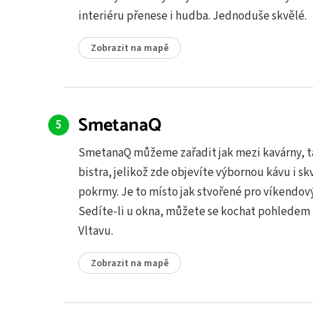
interiéru přenese i hudba. Jednoduše skvělé.
Zobrazit na mapě
SmetanaQ
SmetanaQ můžeme zařadit jak mezi kavárny, t
bistra, jelikož zde objevíte výbornou kávu i sk
pokrmy. Je to místo jak stvořené pro víkendov
Sedíte-li u okna, můžete se kochat pohledem 
Vltavu.
Zobrazit na mapě