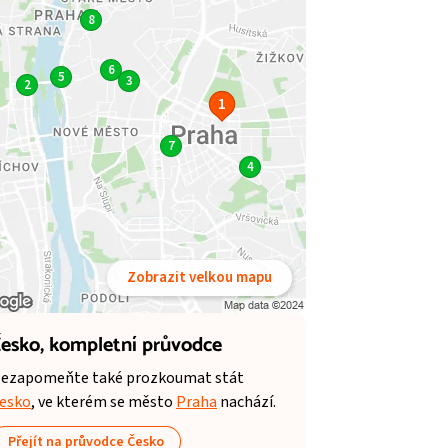
8
6
5
3
2
1
7
4
Zobrazit velkou mapu
esko,
kompletní průvodce
ezapomeňte také prozkoumat stát
esko
, ve kterém se město
Praha
nachází.
Přejít na průvodce Česko