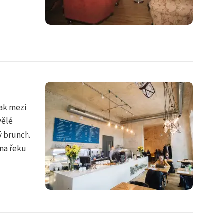
ak mezi
vělé
ý brunch.
na řeku