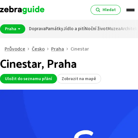
Hledat
Doprava
Památky
Jídlo a pití
Noční život
Muzea
Architek
Praha
Průvodce
Česko
Praha
Cinestar
Cinestar, Praha
Uložit do seznamu přání
Zobrazit na mapě