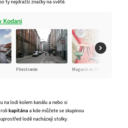
po ty nejdražší značky na světě.
 v Kodani
Pilestræde
Magasin du Nord
u na lodi kolem kanálu a nebo si
roli
kapitána
a kde můžete se skupinou
e uprostřed lodě nacházejí stolky.