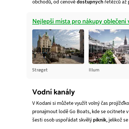
obchodů, od cenově
dostupných
řetězců až 
Nejlepší místa pro nákupy oblečení
Strøget
Illum
Vodní kanály
V Kodani si můžete využít volný čas projížďko
pronajmout lodě Go Boats, kde se ocitnete v 
šesti osob uspořádat skvělý
piknik
, jelikož s