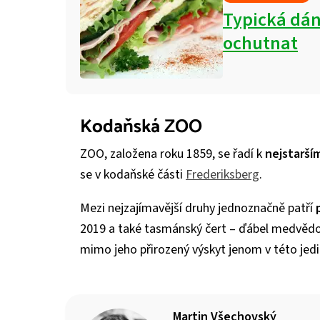
Typická dán
ochutnat
Kodaňská ZOO
ZOO, založena roku 1859, se řadí k
nejstarší
se v kodaňské části
Frederiksberg
.
Mezi nejzajímavější druhy jednoznačně patří
2019 a také tasmánský čert – ďábel medvědovi
mimo jeho přirozený výskyt jenom v této jed
Martin Všechovský