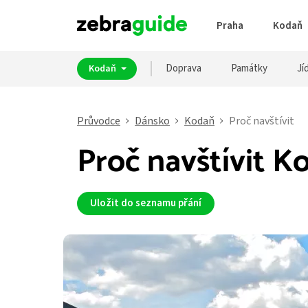
Praha
Kodaň
Doprava
Památky
Jíd
Kodaň
Průvodce
Dánsko
Kodaň
Proč navštívit
Proč navštívit K
Uložit do seznamu přání