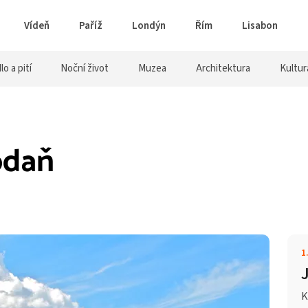
Vídeň
Paříž
Londýn
Řím
Lisabon
lo a pití
Noční život
Muzea
Architektura
Kultur
odaň
1
K