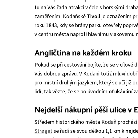
tu na Vás řada atrakcí v čele s horskými drah
zaměřením. Kodaňské
Tivoli
je označením pr
roku 1843, kdy se brány parku otevřely poprv
v centru města naproti hlavnímu vlakovému n
Angličtina na každém kroku
Pokud se při cestování bojíte, že se v cílové
Vás dobrou zprávu. V Kodani totiž mluví dobř
pro místní druhým jazykem, který se učí již o
lidí, tak vězte, že se po úvodním
oťukávání
za
Nejdelší nákupní pěší ulice v 
Středem historického města Kodaň prochází 
Strøget
se řadí se svou délkou 1,1 km k
nejd