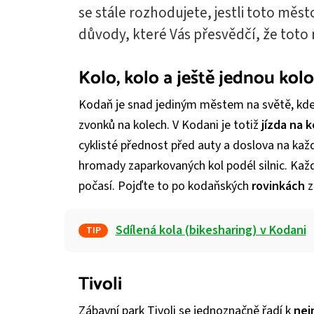
se stále rozhodujete, jestli toto město
důvody, které Vás přesvědčí, že toto m
Kolo, kolo a ještě jednou kolo
Kodaň je snad jediným městem na světě, kde 
zvonků na kolech. V Kodani je totiž
jízda na k
cyklisté přednost před auty a doslova na ka
hromady zaparkovaných kol podél silnic. Kaž
počasí. Pojďte to po kodaňských
rovinkách
z
Sdílená kola (bikesharing) v Kodani
TIP
Tivoli
Zábavní park Tivoli se jednoznačně řadí k
nej