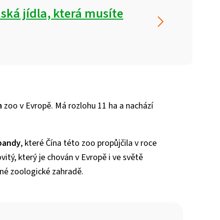
ská jídla, která musíte
m
zoo v Evropě. Má rozlohu 11 ha a nachází
pandy
, které Čína této zoo propůjčila v roce
tý, který je chován v Evropě i ve světě
iné zoologické zahradě.