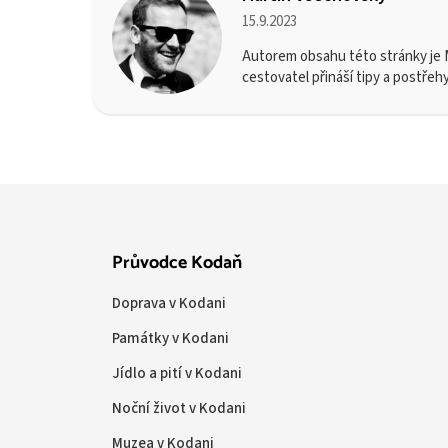
15.9.2023
Autorem obsahu této stránky je M
cestovatel přináší tipy a postřeh
Průvodce Kodaň
Doprava v Kodani
Památky v Kodani
Jídlo a pití v Kodani
Noční život v Kodani
Muzea v Kodani