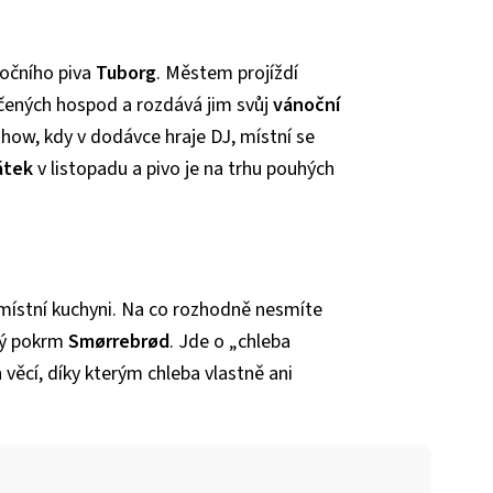
nočního piva
Tuborg
. Městem projíždí
ačených hospod a rozdává jim svůj
vánoční
how, kdy v dodávce hraje DJ, místní se
átek
v listopadu a pivo je na trhu pouhých
ístní kuchyni. Na co rozhodně nesmíte
ký pokrm
Smørrebrød
. Jde o „chleba
věcí, díky kterým chleba vlastně ani