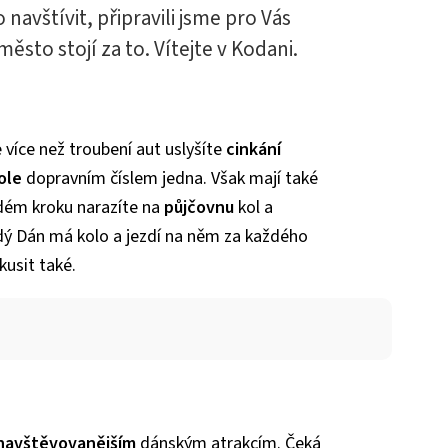
 navštívit, připravili jsme pro Vás
ěsto stojí za to. Vítejte v Kodani.
více než troubení aut uslyšíte
cinkání
ole
dopravním číslem jedna. Však mají také
ždém kroku narazíte na
půjčovnu
kol a
dý Dán má kolo a jezdí na něm za každého
kusit také.
navštěvo­vanějším
dánským atrakcím. Čeká