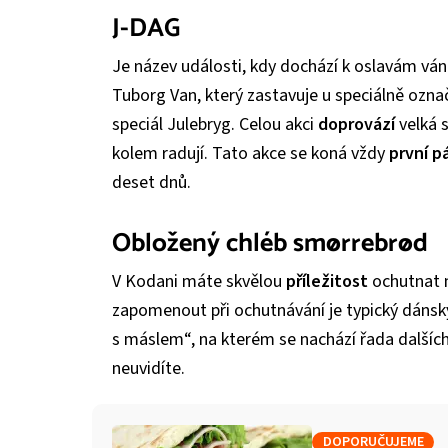
J-DAG
Je název události, kdy dochází k oslavám vá
Tuborg Van, který zastavuje u speciálně ozn
speciál Julebryg. Celou akci
doprovází
velká s
kolem radují. Tato akce se koná vždy
první p
deset dnů.
Obložený chléb smørrebrød
V Kodani máte skvělou
příležitost
ochutnat m
zapomenout při ochutnávání je typický dáns
s máslem“, na kterém se nachází řada dalších 
neuvidíte.
DOPORUČUJEME