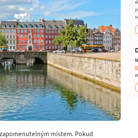
d
p
s
D
N
D
n
nezapomenutelným místem. Pokud