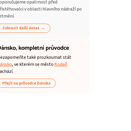
oporučujeme opatrnost před
řistěhovalci v oblasti hlavního nádraží po
etmění.
Zobrazit další dotaz
ánsko,
kompletní průvodce
ezapomeňte také prozkoumat stát
ánsko
, ve kterém se město
Kodaň
achází.
Přejít na průvodce Dánsko