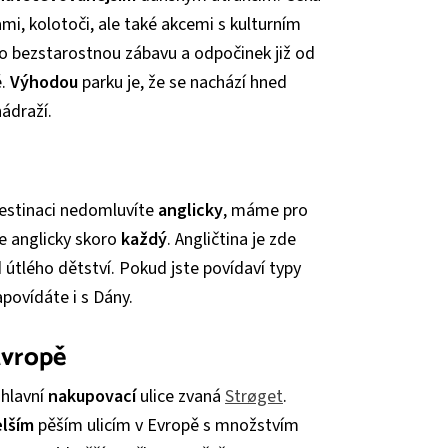
ami, kolotoči, ale také akcemi s kulturním
o bezstarostnou zábavu a odpočinek již od
é.
Výhodou
parku je, že se nachází hned
ádraží.
 destinaci nedomluvíte
anglicky
, máme pro
e anglicky skoro
každý
. Angličtina je zde
d útlého dětství. Pokud jste povídaví typy
povídáte i s Dány.
Evropě
hlavní
nakupovací
ulice zvaná
Strøget
.
elším
pěším ulicím v Evropě s množstvím