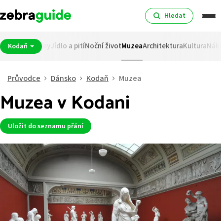
Hledat
oprava
Památky
Jídlo a pití
Noční život
Muzea
Architektura
Kultura
Nák
Kodaň
Průvodce
Dánsko
Kodaň
Muzea
Muzea v Kodani
Uložit do seznamu přání