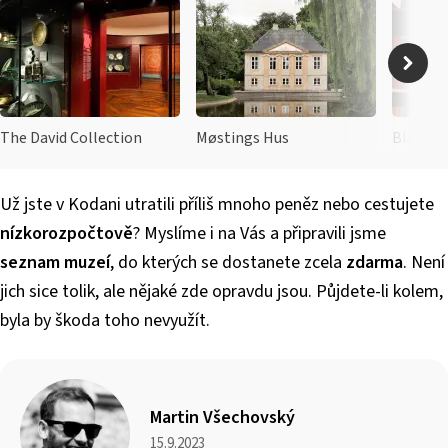
The David Collection
Møstings Hus
Black D
Už jste v Kodani utratili příliš mnoho peněz nebo cestujete
nízkorozpočtově
? Myslíme i na Vás a připravili jsme
seznam muzeí
, do kterých se dostanete zcela
zdarma
. Není
jich sice tolik, ale nějaké zde opravdu jsou. Půjdete-li kolem,
byla by škoda toho nevyužít.
Martin Všechovský
15.9.2023