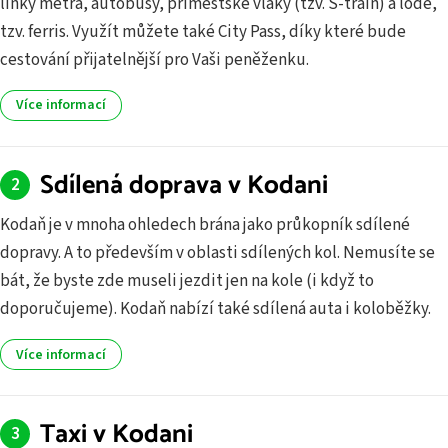
linky metra, autobusy, příměstské vlaky (tzv. S-train) a lodě,
tzv. ferris. Využít můžete také City Pass, díky které bude
cestování přijatelnější pro Vaši peněženku.
Více informací
Sdílená doprava v Kodani
Kodaň je v mnoha ohledech brána jako průkopník sdílené
dopravy. A to především v oblasti sdílených kol. Nemusíte se
bát, že byste zde museli jezdit jen na kole (i když to
doporučujeme). Kodaň nabízí také sdílená auta i koloběžky.
Více informací
Taxi v Kodani