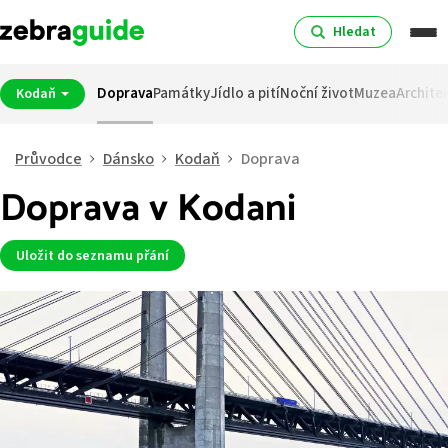
Hledat
Doprava
Památky
Jídlo a pití
Noční život
Muzea
Archite
Kodaň
Průvodce
Dánsko
Kodaň
Doprava
Doprava v Kodani
Uložit do seznamu přání