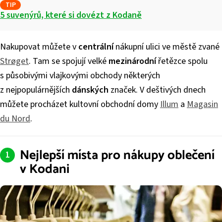
TIP
5 suvenýrů, které si dovézt z Kodaně
Nakupovat můžete v
centrální
nákupní ulici ve městě zvané
Strøget
. Tam se spojují velké
mezinárodní
řetězce spolu
s působivými vlajkovými obchody některých
z nejpopulárnějších
dánských
značek. V deštivých dnech
můžete procházet kultovní obchodní domy
Illum
a
Magasin
du Nord
.
Nejlepší místa pro nákupy oblečení
v Kodani