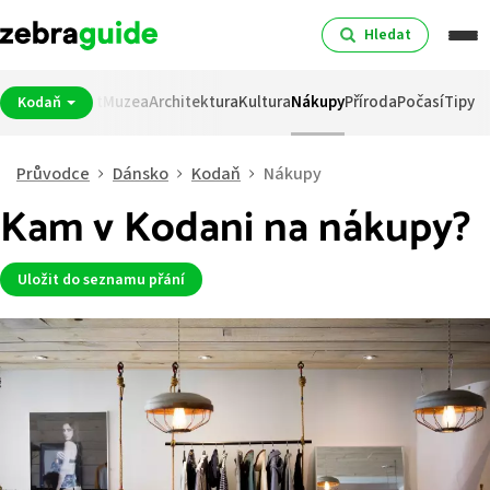
Hledat
pití
Noční život
Muzea
Architektura
Kultura
Nákupy
Příroda
Počasí
Tipy
Kodaň
Průvodce
Dánsko
Kodaň
Nákupy
Kam v Kodani na nákupy?
Uložit do seznamu přání