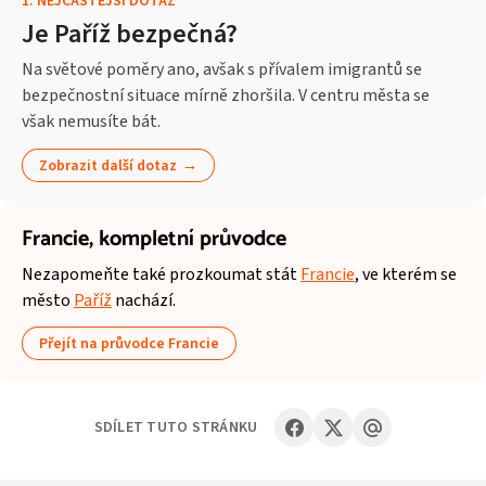
1
.
NEJČASTĚJŠÍ DOTAZ
Je Paříž bezpečná?
Na světové poměry ano, avšak s přívalem imigrantů se
bezpečnostní situace mírně zhoršila. V centru města se
však nemusíte bát.
Zobrazit další dotaz
Francie,
kompletní průvodce
Nezapomeňte také prozkoumat stát
Francie
, ve kterém se
město
Paříž
nachází.
Přejít na průvodce Francie
SDÍLET TUTO STRÁNKU