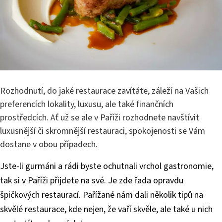
Rozhodnutí, do jaké restaurace zavítáte, záleží na Vašich
preferencích lokality, luxusu, ale také finančních
prostředcích. Ať už se ale v Paříži rozhodnete navštívit
luxusnější či skromnější restauraci, spokojenosti se Vám
dostane v obou případech.
Jste-li gurmáni a rádi byste ochutnali vrchol gastronomie,
tak si v Paříži přijdete na své. Je zde řada opravdu
špičkových restaurací. Pařížané nám dali několik tipů na
skvělé restaurace, kde nejen, že vaří skvěle, ale také u nich