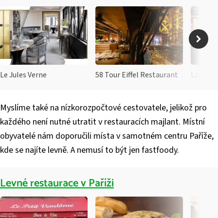
Le Jules Verne
58 Tour Eiffel Restaurant
La tour 
Myslíme také na nízkorozpočtové cestovatele, jelikož pro
každého není nutné utratit v restauracích majlant. Místní
obyvatelé nám doporučili místa v samotném centru Paříže,
kde se najíte levně. A nemusí to být jen fastfoody.
Levné restaurace v Paříži