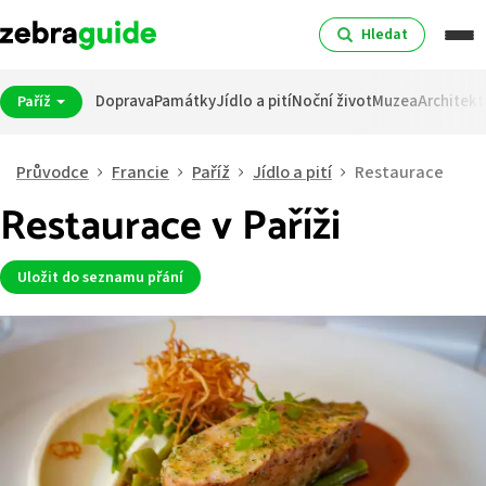
Hledat
Doprava
Památky
Jídlo a pití
Noční život
Muzea
Architekt
Paříž
Průvodce
Francie
Paříž
Jídlo a pití
Restaurace
Restaurace v Paříži
Uložit do seznamu přání