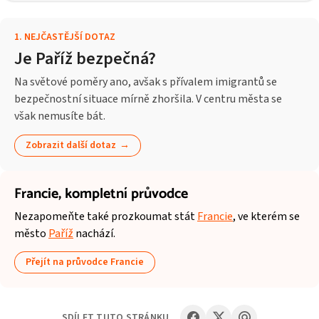
1
.
NEJČASTĚJŠÍ DOTAZ
Je Paříž bezpečná?
Na světové poměry ano, avšak s přívalem imigrantů se
bezpečnostní situace mírně zhoršila. V centru města se
však nemusíte bát.
Zobrazit další dotaz
Francie,
kompletní průvodce
Nezapomeňte také prozkoumat stát
Francie
, ve kterém se
město
Paříž
nachází.
Přejít na průvodce Francie
SDÍLET TUTO STRÁNKU