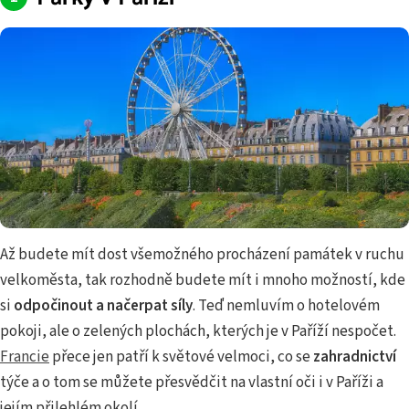
Až budete mít dost všemožného procházení památek v ruchu
velkoměsta, tak rozhodně budete mít i mnoho možností, kde
si
odpočinout a načerpat síly
. Teď nemluvím o hotelovém
pokoji, ale o zelených plochách, kterých je v Paříží nespočet.
Francie
přece jen patří k světové velmoci, co se
zahradnictví
týče a o tom se můžete přesvědčit na vlastní oči i v Paříži a
jejím přilehlém okolí.