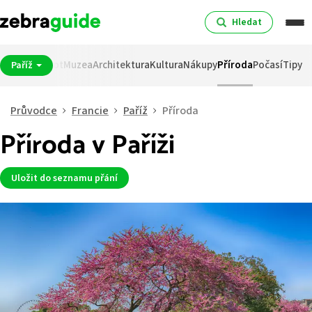
Hledat
ití
Noční život
Muzea
Architektura
Kultura
Nákupy
Příroda
Počasí
Tipy
Paříž
Průvodce
Francie
Paříž
Příroda
Příroda v Paříži
Uložit do seznamu přání