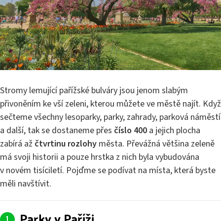
Stromy lemující pařížské bulváry jsou jenom slabým
přivoněním ke vší zeleni, kterou můžete ve městě najít. Když
sečteme všechny lesoparky, parky, zahrady, parková náměstí
a další, tak se dostaneme přes
číslo 400
a jejich plocha
zabírá až
čtvrtinu rozlohy
města. Převážná většina zeleně
má svoji historii a pouze hrstka z nich byla vybudována
v novém tisíciletí. Pojďme se podívat na místa, která byste
měli navštívit.
Parky v Paříži