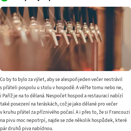
Co by to bylo za výlet, aby se alespoň jeden večer nestrávil
s přáteli pospolu u stolu v hospodě. A věřte tomu nebo ne,
i Paříž je na to dělaná. Nespočet hospod a restaurací nabízí
také posezení na teráskách, což je jako dělané pro večer
v kruhu přátel za příznivého počasí. A i přes to, že si Francouzi
na pivu moc nepotrpí, najde se zde několik hospůdek, které
pár druhů piva nabídnou.