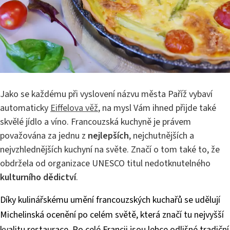
Jako se každému při vyslovení názvu města Paříž vybaví
automaticky
Eiffelova věž
, na mysl Vám ihned přijde také
skvělé jídlo a víno. Francouzská kuchyně je právem
považována za jednu z
nejlepších
, nejchutnějších a
nejvzhlednějších kuchyní na světe. Značí o tom také to, že
obdržela od organizace UNESCO titul nedotknutelného
kulturního dědictví
.
Díky kulinářskému umění francouzských kuchařů se udělují
Michelinská ocenění po celém světě, která značí tu nejvyšší
kvalitu restaurace. Po celé Francii jsou lehce odlišné tradiční