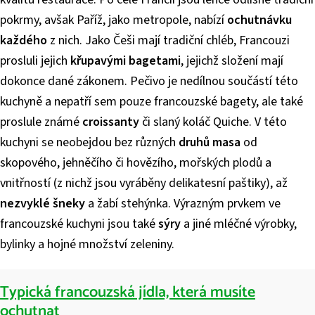
pokrmy, avšak Paříž, jako metropole, nabízí
ochutnávku
každého
z nich. Jako Češi mají tradiční chléb, Francouzi
prosluli jejich
křupavými bagetami
, jejichž složení mají
dokonce dané zákonem. Pečivo je nedílnou součástí této
kuchyně a nepatří sem pouze francouzské bagety, ale také
proslule známé
croissanty
či slaný koláč Quiche. V této
kuchyni se neobejdou bez různých
druhů masa
od
skopového, jehněčího či hovězího, mořských plodů a
vnitřností (z nichž jsou vyráběny delikatesní paštiky), až
nezvyklé šneky
a žabí stehýnka. Výrazným prvkem ve
francouzské kuchyni jsou také
sýry
a jiné mléčné výrobky,
bylinky a hojné množství zeleniny.
Typická francouzská jídla, která musíte
ochutnat