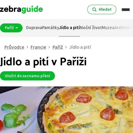
Hledat
Doprava
Památky
Jídlo a pití
Noční život
Muzea
Architekt
Paříž
Průvodce
Francie
Paříž
Jídlo a pití
Jídlo a pití v Paříži
Uložit do seznamu přání