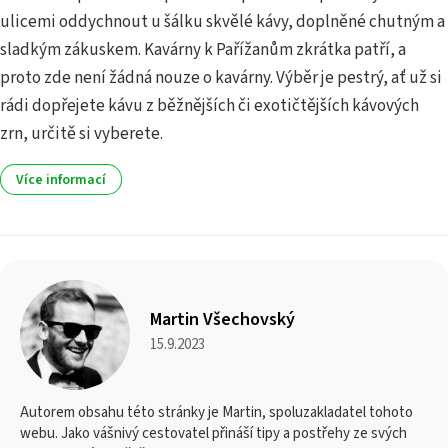
ulicemi oddychnout u šálku skvělé kávy, doplněné chutným a
sladkým zákuskem. Kavárny k Pařížanům zkrátka patří, a
proto zde není žádná nouze o kavárny. Výběr je pestrý, ať už si
rádi dopřejete kávu z běžnějších či exotičtějších kávových
zrn, určitě si vyberete.
Více informací
Martin Všechovský
15.9.2023
Autorem obsahu této stránky je Martin, spoluzakladatel tohoto
webu. Jako vášnivý cestovatel přináší tipy a postřehy ze svých