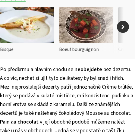
Bisque
Boeuf bourguignon
Crêpe
Po předkrmu a hlavním chodu se
neobejdete
bez dezertu.
A co víc, nechat si ujít tyto delikatesy by byl snad i hřích.
Mezi nejproslulejší dezerty patří jednoznačně Crème brûlée,
který se podává v kulaté mističce, má konzistenci pudinku a
horní vrstva se skládá z karamelu. Další ze známějších
dezertů je také našlehaný čokoládový Mousse au chocolat.
Pain au chocolat
v její obdobné podobě můžeme nalézt
také u nás v obchodech. Jedná se v podstatě o taštičku