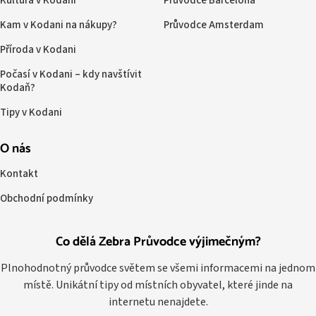
Kultura v Kodani
Průvodce Barcelona
Kam v Kodani na nákupy?
Průvodce Amsterdam
Příroda v Kodani
Počasí v Kodani – kdy navštívit
Kodaň?
Tipy v Kodani
O nás
Kontakt
Obchodní podmínky
Co dělá Zebra Průvodce výjimečným?
Plnohodnotný průvodce světem se všemi informacemi na jednom
místě. Unikátní tipy od místních obyvatel, které jinde na
internetu nenajdete.