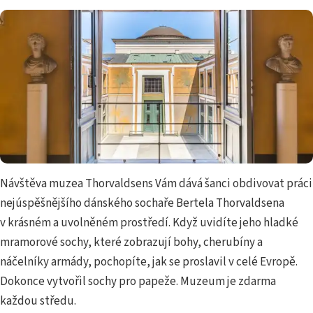
Návštěva muzea Thorvaldsens Vám dává šanci obdivovat práci
nejúspěšnějšího dánského sochaře Bertela Thorvaldsena
v krásném a uvolněném prostředí. Když uvidíte jeho hladké
mramorové sochy, které zobrazují bohy, cherubíny a
náčelníky armády, pochopíte, jak se proslavil v celé Evropě.
Dokonce vytvořil sochy pro papeže. Muzeum je zdarma
každou středu.