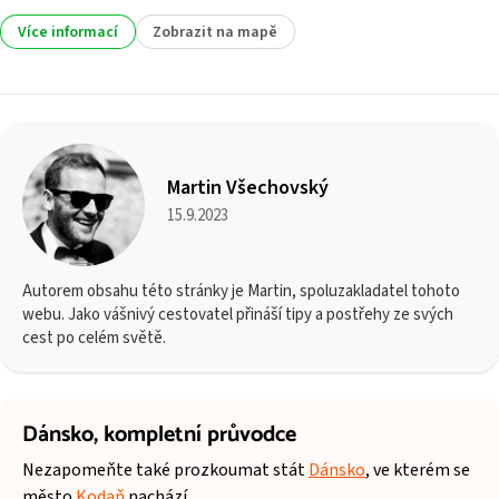
Více informací
Zobrazit na mapě
Martin Všechovský
15.9.2023
Autorem obsahu této stránky je Martin, spoluzakladatel tohoto
webu. Jako vášnivý cestovatel přináší tipy a postřehy ze svých
cest po celém světě.
Dánsko,
kompletní průvodce
Nezapomeňte také prozkoumat stát
Dánsko
, ve kterém se
město
Kodaň
nachází.