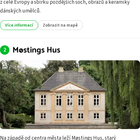
z celé Evropy a sbírku pozdějších soch, obrazů a keramiky
dánských umělců.
Více informací
Zobrazit na mapě
Møstings Hus
Na západě od centra města leží Møstings Hus, starý