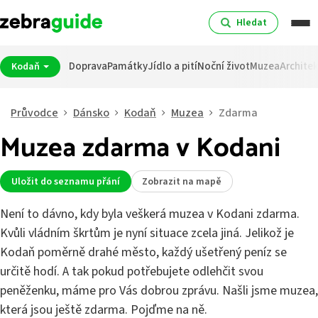
Hledat
Doprava
Památky
Jídlo a pití
Noční život
Muzea
Archite
Kodaň
Průvodce
Dánsko
Kodaň
Muzea
Zdarma
Muzea zdarma v Kodani
Uložit do seznamu přání
Zobrazit na mapě
Není to dávno, kdy byla veškerá muzea v Kodani zdarma.
Kvůli vládním škrtům je nyní situace zcela jiná. Jelikož je
Kodaň poměrně drahé město, každý ušetřený peníz se
určitě hodí. A tak pokud potřebujete odlehčit svou
peněženku, máme pro Vás dobrou zprávu. Našli jsme muzea,
která jsou ještě zdarma. Pojďme na ně.