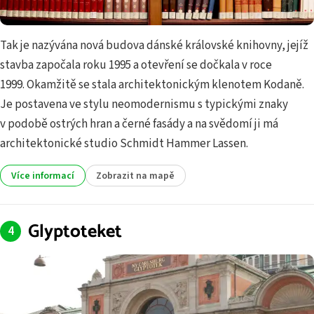
Tak je nazývána nová budova dánské královské knihovny, jejíž
stavba započala roku 1995 a otevření se dočkala v roce
1999. Okamžitě se stala architektonickým klenotem Kodaně.
Je postavena ve stylu neomodernismu s typickými znaky
v podobě ostrých hran a černé fasády a na svědomí ji má
architektonické studio Schmidt Hammer Lassen.
Více informací
Zobrazit na mapě
Glyptoteket