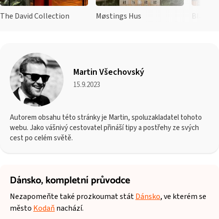
The David Collection
Møstings Hus
Black D
Martin Všechovský
15.9.2023
Autorem obsahu této stránky je Martin, spoluzakladatel tohoto
webu. Jako vášnivý cestovatel přináší tipy a postřehy ze svých
cest po celém světě.
Dánsko,
kompletní průvodce
Nezapomeňte také prozkoumat stát
Dánsko
, ve kterém se
město
Kodaň
nachází.