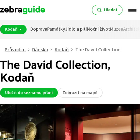
Hledat
Doprava
Památky
Jídlo a pití
Noční život
Muzea
Archite
Kodaň
Průvodce
Dánsko
Kodaň
The David Collection
The David Collection,
Kodaň
Uložit do seznamu přání
Zobrazit na mapě