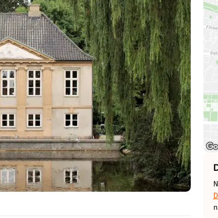
D
N
D
n