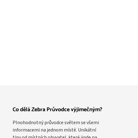
Co dělá Zebra Průvodce výjimečným?
Plnohodnotný průvodce světem se všemi
informacemi na jednom místě. Unikátní
tipy od místních obyvatel, které jinde na