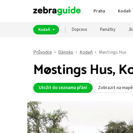
Praha
Kodaň
Doprava
Památky
Jíd
Kodaň
Průvodce
Dánsko
Kodaň
Møstings Hus
Møstings Hus, K
Uložit do seznamu přání
Zobrazit na mapě