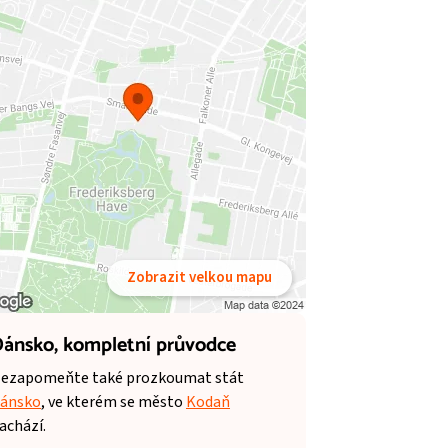
Zobrazit velkou mapu
ánsko,
kompletní průvodce
ezapomeňte také prozkoumat stát
ánsko
, ve kterém se město
Kodaň
achází.