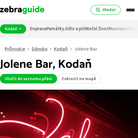
Hledat
Doprava
Památky
Jídlo a pití
Noční život
Muzea
Archite
Kodaň
Průvodce
Dánsko
Kodaň
Jolene Bar
Jolene Bar, Kodaň
Uložit do seznamu přání
Zobrazit na mapě