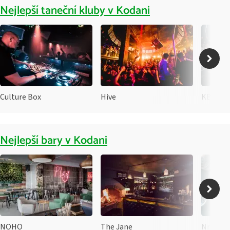
Nejlepší taneční kluby v Kodani
Culture Box
Hive
KB3
Nejlepší bary v Kodani
NOHO
The Jane
Nr. 30