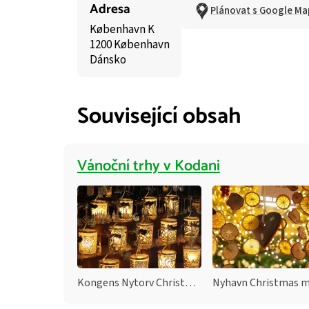
Adresa
Plánovat s Google Ma
København K
1200 København
Dánsko
Související obsah
Vánoční trhy v Kodani
Kongens Nytorv Christmas market
Nyhavn Christmas 