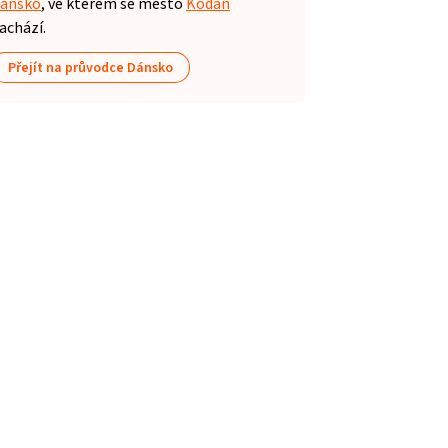
ánsko
, ve kterém se město
Kodaň
achází.
Přejít na průvodce Dánsko