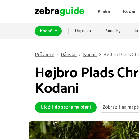
Praha
Kodaň
Doprava
Památky
Jíd
Kodaň
Průvodce
Dánsko
Kodaň
Højbro Plads Ch
Højbro Plads Ch
Kodani
Uložit do seznamu přání
Zobrazit na mapě