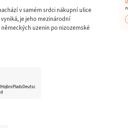
D
n
 nachází v samém srdci nákupní ulice
 vyniká, je jeho mezinárodní
od německých uzenin po nizozemské
dHojbroPladsDeutsc
ed