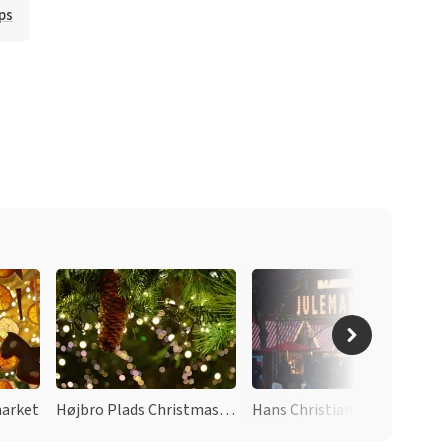
ps
market
Højbro Plads Christmas market
Hans Christian Andersen Christmas market