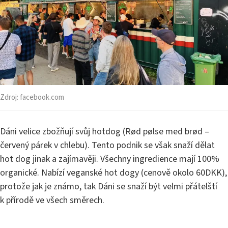
Zdroj:
facebook.com
Dáni velice zbožňují svůj hotdog (Rød pølse med brød –
červený párek v chlebu). Tento podnik se však snaží dělat
hot dog jinak a zajímavěji. Všechny ingredience mají 100%
organické. Nabízí veganské hot dogy (cenově okolo 60DKK),
protože jak je známo, tak Dáni se snaží být velmi přátelští
k přírodě ve všech směrech.