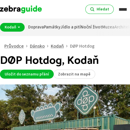
Hledat
Doprava
Památky
Jídlo a pití
Noční život
Muzea
Archite
Kodaň
Průvodce
Dánsko
Kodaň
DØP Hotdog
DØP Hotdog, Kodaň
Uložit do seznamu přání
Zobrazit na mapě