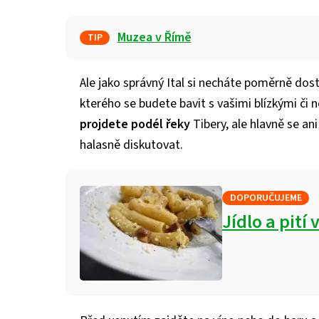
Muzea v Římě
TIP
Ale jako správný Ital si necháte poměrně dost
kterého se budete bavit s vašimi blízkými či 
projdete podél řeky
Tibery, ale hlavně se an
halasně diskutovat.
DOPORUČUJEME
Jídlo a pití