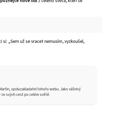
a
poznejte nové lidi
z celého světa, kteří se
ci si: „Sem už se vracet nemusím, vyzkoušel,
artin, spoluzakladatel tohoto webu. Jako vášnivý
y ze svých cest po celém světě.