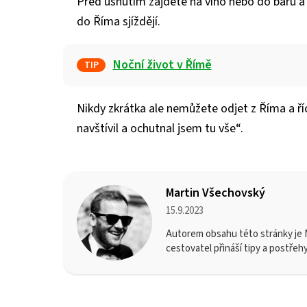
Před usnutím zajděte na víno nebo do baru 
do Říma sjíždějí.
Noční život v Římě
TIP
Nikdy zkrátka ale nemůžete odjet z Říma a ří
navštívil a ochutnal jsem tu vše“.
Martin Všechovský
15.9.2023
Autorem obsahu této stránky je M
cestovatel přináší tipy a postřeh