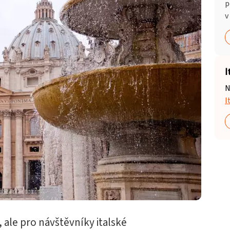
p
v
I
N
I
, ale pro návštěvníky italské