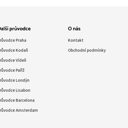
alší průvodce
O nás
růvodce Praha
Kontakt
růvodce Kodaň
Obchodní podmínky
růvodce Vídeň
růvodce Paříž
růvodce Londýn
růvodce Lisabon
růvodce Barcelona
růvodce Amsterdam