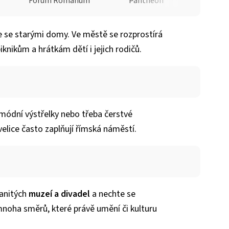
Forum Romanum
Pantheon
e se starými domy. Ve městě se rozprostírá
piknikům a hrátkám dětí i jejich rodičů.
 módní výstřelky nebo třeba čerstvé
 velice často zaplňují římská náměstí.
anitých
muzeí a divadel
a nechte se
mnoha směrů, které právě umění či kulturu