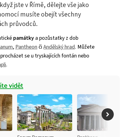
dyž jste v Římě, dělejte vše jako
omocí musíte obejít všechny
nách průvodců.
ntické
památky
a pozůstatky z dob
manum
,
Pantheon
či
Andělský hrad
. Můžete
procházet se u tryskajících fontán nebo
pli
.
te vidět