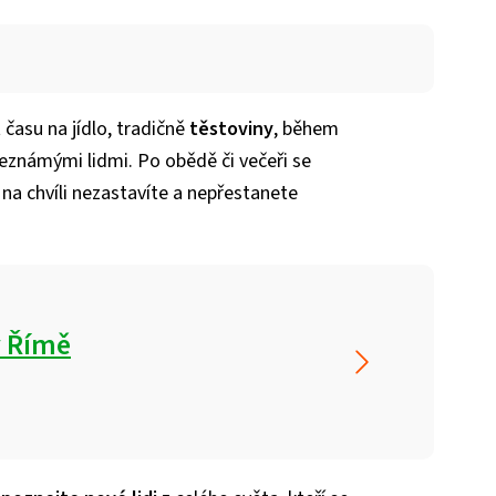
 času na jídlo, tradičně
těstoviny
, během
neznámými lidmi. Po obědě či večeři se
i na chvíli nezastavíte a nepřestanete
 v Římě