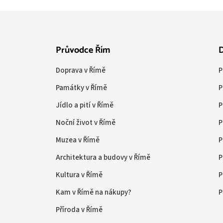
Průvodce Řím
D
Doprava v Římě
P
Památky v Římě
P
Jídlo a pití v Římě
P
Noční život v Římě
P
Muzea v Římě
P
Architektura a budovy v Římě
P
Kultura v Římě
P
Kam v Římě na nákupy?
P
Příroda v Římě