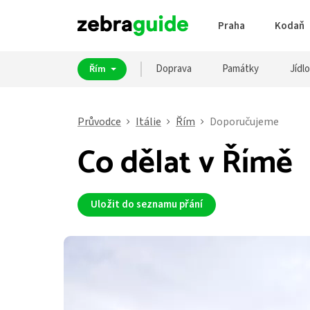
Praha
Kodaň
Doprava
Památky
Jídlo
Řím
Průvodce
Itálie
Řím
Doporučujeme
Co dělat v Římě
Uložit do seznamu přání