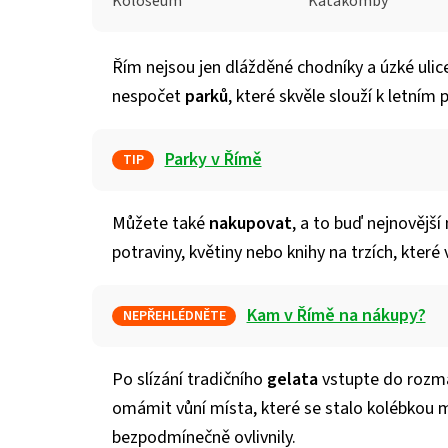
Koloseum
Katakomby
Řím nejsou jen dlážděné chodníky a úzké ulic
nespočet
parků
, které skvěle slouží k letním 
Parky v Římě
TIP
Můžete také
nakupovat
, a to buď nejnovější
potraviny, květiny nebo knihy na trzích, které
Kam v Římě na nákupy?
NEPŘEHLÉDNĚTE
Po slízání tradičního
gelata
vstupte do rozm
omámit vůní místa, které se stalo kolébkou 
bezpodmínečně ovlivnily.