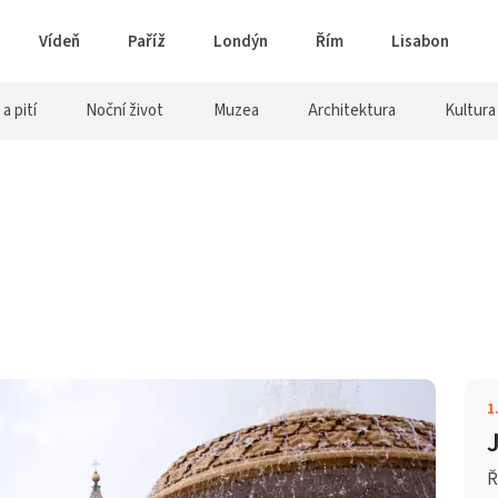
Vídeň
Paříž
Londýn
Řím
Lisabon
 a pití
Noční život
Muzea
Architektura
Kultura
1
Ř