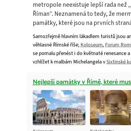
metropole neexistuje lepší rada než „k
Říman“. Neznamená to tedy, že merm
památky, které jsou na prvních stra
Samozřejmě hlavním lákadlem turistů jsou a
věhlasné Římské říše;
Koloseum
,
Forum Ro
se pomalu přenést i do květnaté renesance a 
vzhlížet k malbám Michelangela v
Sixtinské ka
Nejlepší památky v Římě, které musí