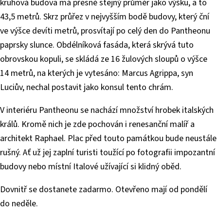
kruhová budova má přesně stejný průměr jako výšku, a to
43,5 metrů. Skrz průřez v nejvyšším bodě budovy, který ční
ve výšce devíti metrů, prosvítají po celý den do Pantheonu
paprsky slunce. Obdélníková fasáda, která skrývá tuto
obrovskou kopuli, se skládá ze 16 žulových sloupů o výšce
14 metrů, na kterých je vytesáno: Marcus Agrippa, syn
Luciův, nechal postavit jako konsul tento chrám.
V interiéru Pantheonu se nachází množství hrobek italských
králů. Kromě nich je zde pochován i renesanční malíř a
architekt Raphael. Plac před touto památkou bude neustále
rušný. Ať už jej zaplní turisti toužící po fotografii impozantní
budovy nebo místní Italové užívající si klidný oběd.
Dovnitř se dostanete zadarmo. Otevřeno mají od pondělí
do neděle.