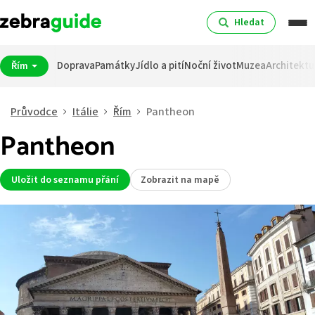
Hledat
Doprava
Památky
Jídlo a pití
Noční život
Muzea
Architektu
Řím
Průvodce
Itálie
Řím
Pantheon
Pantheon
Uložit do seznamu přání
Zobrazit na mapě