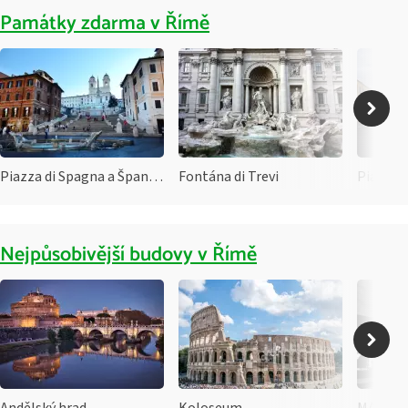
Památky zdarma v Římě
Piazza di Spagna a Španělské schody
Fontána di Trevi
Piazza 
Nejpůsobivější budovy v Římě
Andělský hrad
Koloseum
MAXXI