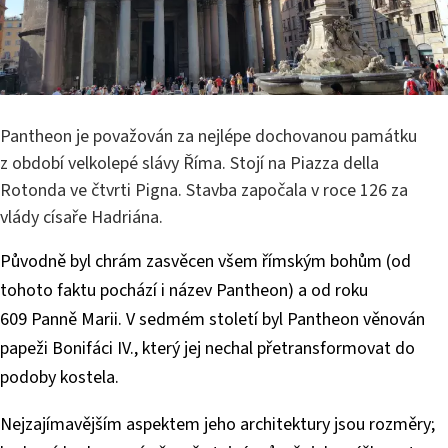
Pantheon je považován za nejlépe dochovanou památku
z období velkolepé slávy Říma. Stojí na Piazza della
Rotonda ve čtvrti Pigna. Stavba započala v roce 126 za
vlády císaře Hadriána.
Původně byl chrám zasvěcen všem římským bohům (od
tohoto faktu pochází i název Pantheon) a od roku
609 Panně Marii. V sedmém století byl Pantheon věnován
papeži Bonifáci IV., který jej nechal přetransformovat do
podoby kostela.
Nejzajímavějším aspektem jeho architektury jsou rozměry;