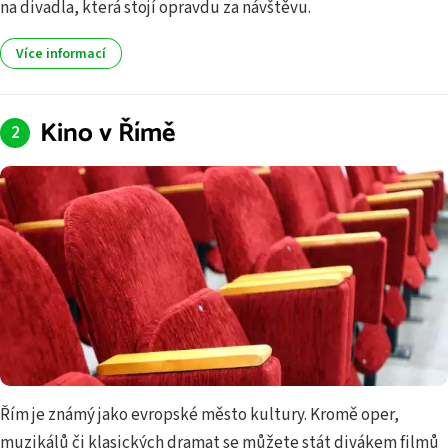
na divadla, která stojí opravdu za návštěvu.
Více informací
Kino v Římě
Řím je známý jako evropské město kultury. Kromě oper,
muzikálů či klasických dramat se můžete stát divákem filmů