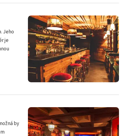
b. Jeho
r je
mnou
 možná by
em