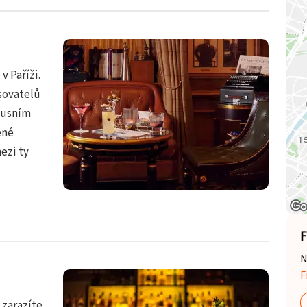
v Paříži.
sovatelů
xusním
ené
ezi ty
F
N
F
 zarazíte