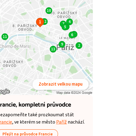
10
1
12
4
7
3
5
8
6
11
9
2
13
Zobrazit velkou mapu
rancie,
kompletní průvodce
ezapomeňte také prozkoumat stát
rancie
, ve kterém se město
Paříž
nachází.
Přejít na průvodce Francie