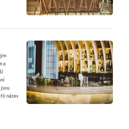
tlým
m a
ší
ání
 jsou
stli název