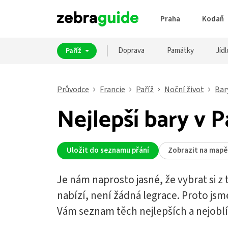
Praha
Kodaň
Doprava
Památky
Jídl
Paříž
Průvodce
Francie
Paříž
Noční život
Bar
Nejlepší bary v P
Uložit do seznamu přání
Zobrazit na mapě
Je nám naprosto jasné, že vybrat si z 
nabízí, není žádná legrace. Proto jsme
Vám seznam těch nejlepších a nejoblíb