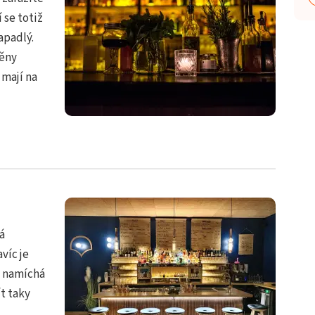
 se totiž
apadlý.
ěny
 mají na
á
víc je
í namíchá
t taky