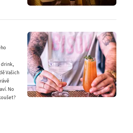
eho
 drink,
dě Vašich
právě
aví. No
zkoušet?