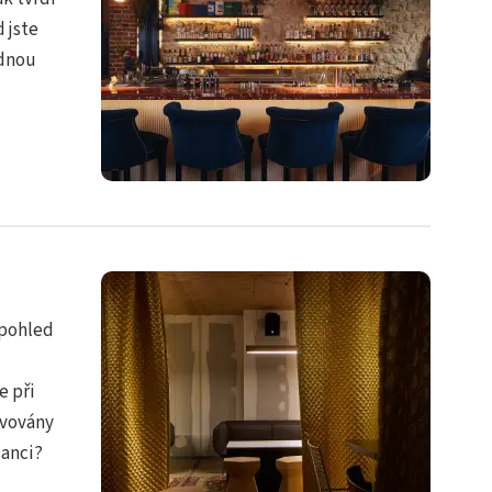
 jste
ednou
 pohled
e při
avovány
šanci?