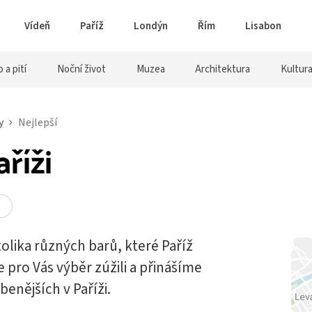
Vídeň
Paříž
Londýn
Řím
Lisabon
o a pití
Noční život
Muzea
Architektura
Kultur
y
Nejlepší
aříži
tolika různých barů, které Paříž
 pro Vás výběr zúžili a přinášíme
enějších v Paříži.