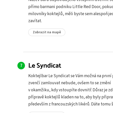
přímo barmani podniku Little Red Door, pokud
milovníky koktejlů, měli byste sem alespoň j
zavítat.
Zobrazit na mapě
Le Syndicat
Koktejlbar Le Syndicat se Vám možná na první
zvenčí zamlouvat nebude, ovšem to se změní
v okamžiku, kdy vstoupíte dovnitř. Důraz je zd
přípravě koktejlů kladen na to, aby byly připr
především z francouzských likérů. Dáte tomu 