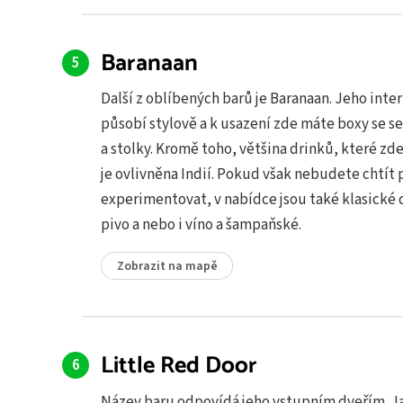
Baranaan
Další z oblíbených barů je Baranaan. Jeho inter
působí stylově a k usazení zde máte boxy se 
a stolky. Kromě toho, většina drinků, které zde
je ovlivněna Indií. Pokud však nebudete chtít p
experimentovat, v nabídce jsou také klasické 
pivo a nebo i víno a šampaňské.
Zobrazit na mapě
Little Red Door
Název baru odpovídá jeho vstupním dveřím. Ja