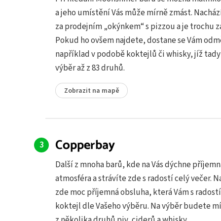
a jeho umístění Vás může mírně zmást. Nachází
za prodejním „okýnkem“ s pizzou a je trochu z
Pokud ho ovšem najdete, dostane se Vám odm
například v podobě koktejlů či whisky, jíž tady
výběr až z 83 druhů.
Zobrazit na mapě
Copperbay
Další z mnoha barů, kde na Vás dýchne příjemn
atmosféra a strávíte zde s radostí celý večer. Na
zde moc příjemná obsluha, která Vám s radost
koktejl dle Vašeho výběru. Na výběr budete mí
z několika druhů piv, ciderů a whisky.