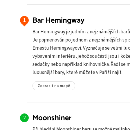
Bar Hemingway
Bar Hemingway je jedním z nejznámějších barů 
Je pojmenován po jednom z nejznámějších spi
Ernestu Hemingwayovi. Vyznačuje se velmi lu
vybavením interiéru, jehož součástí jsou i kož
sedačky nebo například knihovnička. Řadí se m
luxusnější bary, které můžete v Paříži najít.
Zobrazit na mapě
Moonshiner
Při hledání Moonshiner baru se možná malinko