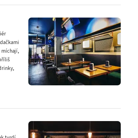
iér
sedačkami
 míchají,
říliš
drinky,
k tvrdí