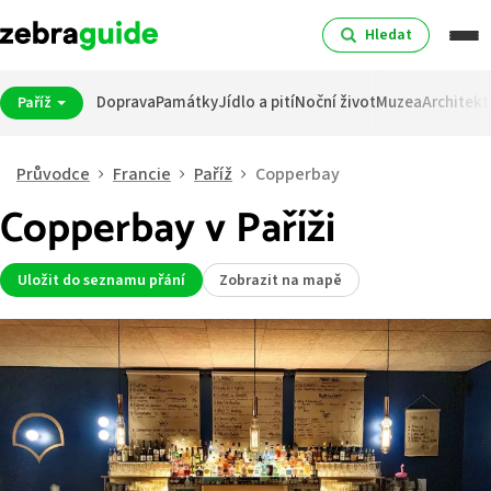
Hledat
Doprava
Památky
Jídlo a pití
Noční život
Muzea
Architekt
Paříž
Průvodce
Francie
Paříž
Copperbay
Copperbay v Paříži
Uložit do seznamu přání
Zobrazit na mapě