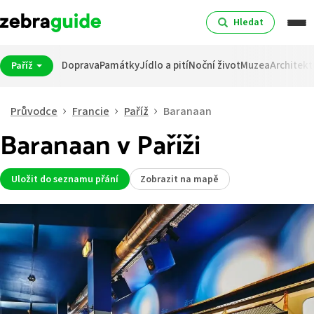
Hledat
Doprava
Památky
Jídlo a pití
Noční život
Muzea
Architekt
Paříž
Průvodce
Francie
Paříž
Baranaan
Baranaan v Paříži
Uložit do seznamu přání
Zobrazit na mapě