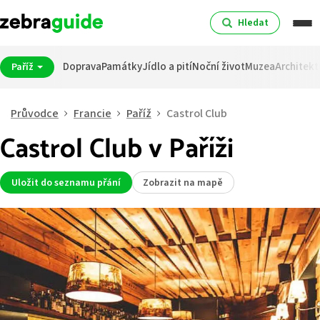
Hledat
Doprava
Památky
Jídlo a pití
Noční život
Muzea
Architekt
Paříž
Průvodce
Francie
Paříž
Castrol Club
Castrol Club v Paříži
Uložit do seznamu přání
Zobrazit na mapě