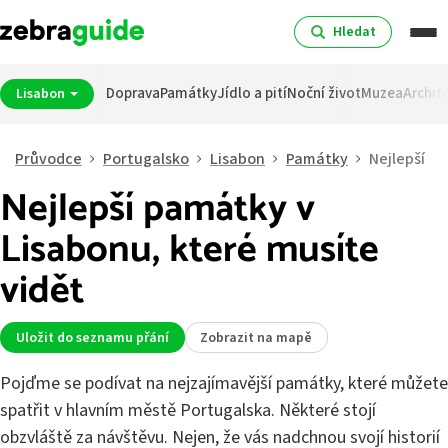
Hledat
Doprava
Památky
Jídlo a pití
Noční život
Muzea
Archit
Lisabon
Průvodce
Portugalsko
Lisabon
Památky
Nejlepší
Nejlepší památky v
Lisabonu, které musíte
vidět
Uložit do seznamu přání
Zobrazit na mapě
Pojďme se podívat na nejzajímavější památky, které můžete
spatřit v hlavním městě Portugalska. Některé stojí
obzvláště za návštěvu. Nejen, že vás nadchnou svojí historií