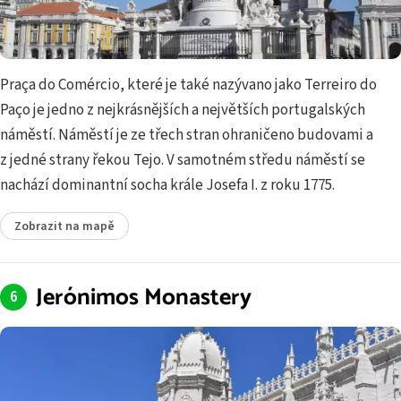
Praça do Comércio, které je také nazývano jako Terreiro do
Paço je jedno z nejkrásnějších a největších portugalských
náměstí. Náměstí je ze třech stran ohraničeno budovami a
z jedné strany řekou Tejo. V samotném středu náměstí se
nachází dominantní socha krále Josefa I. z roku 1775.
Zobrazit na mapě
Jerónimos Monastery