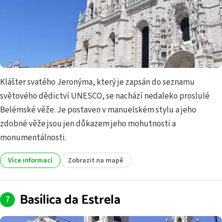
Klášter svatého Jeronýma, který je zapsán do seznamu
světového dědictví UNESCO, se nachází nedaleko proslulé
Belémské věže. Je postaven v manuelském stylu a jeho
zdobné věže jsou jen důkazem jeho mohutnosti a
monumentálnosti.
Více informací
Zobrazit na mapě
Basílica da Estrela