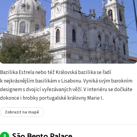
Bazilika Estrela nebo též Královská bazilika se řadí
k nejkrásnějším basilikám v Lisabonu. Vyniká svým barokním
designem s dvojicí vyřezávaných věží. V interiéru se dočkáte
dokonce i hrobky portugalské královny Marie I..
Zobrazit na mapě
São Bento Palace