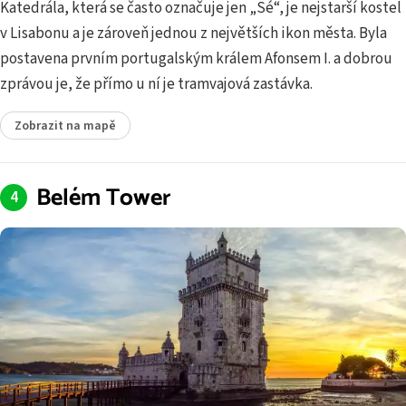
Katedrála, která se často označuje jen „Sé“, je nejstarší kostel
v Lisabonu a je zároveň jednou z největších ikon města. Byla
postavena prvním portugalským králem Afonsem I. a dobrou
zprávou je, že přímo u ní je tramvajová zastávka.
Zobrazit na mapě
Belém Tower