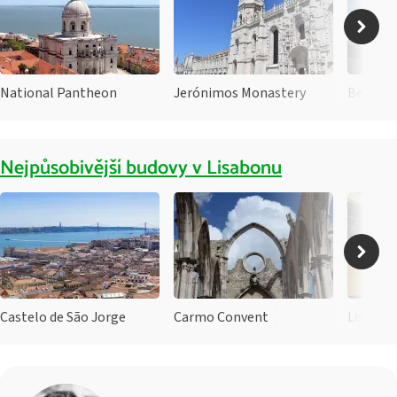
National Pantheon
Jerónimos Monastery
Belém 
Nejpůsobivější budovy v Lisabonu
Castelo de São Jorge
Carmo Convent
Lisbon 