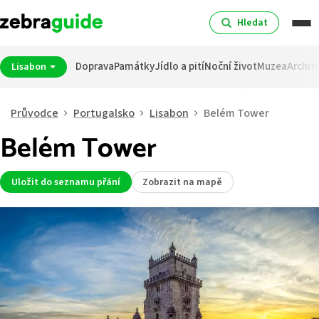
Hledat
Doprava
Památky
Jídlo a pití
Noční život
Muzea
Archit
Lisabon
Průvodce
Portugalsko
Lisabon
Belém Tower
Belém Tower
Uložit do seznamu přání
Zobrazit na mapě