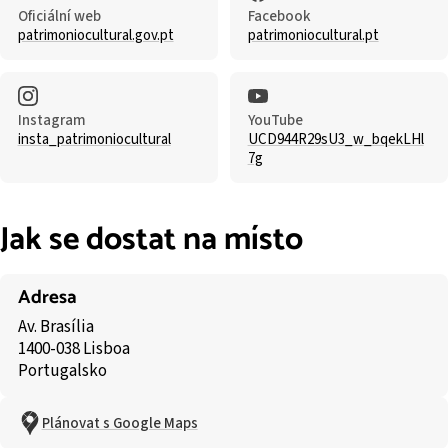
Oficiální web
Facebook
patrimoniocultural.gov.pt
patrimoniocultural.pt
Instagram
YouTube
insta_patrimoniocultural
UCD944R29sU3_w_bqekLHl
7g
Jak se dostat na místo
Adresa
Av. Brasília
1400-038 Lisboa
Portugalsko
Plánovat s Google Maps