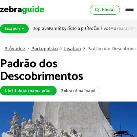
Hledat
Doprava
Památky
Jídlo a pití
Noční život
Muzea
Archit
Lisabon
Průvodce
Portugalsko
Lisabon
Padrão dos Descobrim
Padrão dos
Descobrimentos
Uložit do seznamu přání
Zobrazit na mapě