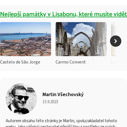
Nejlepší památky v Lisabonu, které musíte vidět
Castelo de São Jorge
Carmo Convent
Lisbon 
Martin Všechovský
15.9.2023
Autorem obsahu této stránky je Martin, spoluzakladatel tohoto
webu. Jako vášnivý cestovatel přináší tipy a postřehy ze svých