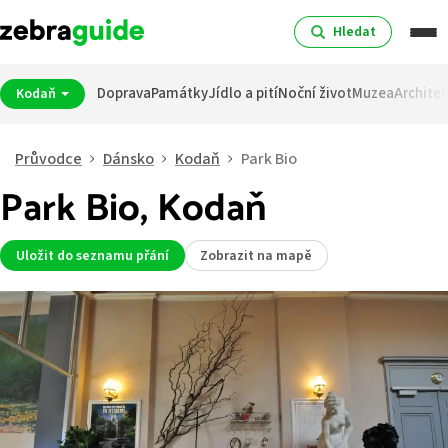
Hledat
Doprava
Památky
Jídlo a pití
Noční život
Muzea
Archite
Kodaň
Průvodce
Dánsko
Kodaň
Park Bio
Park Bio, Kodaň
Uložit do seznamu přání
Zobrazit na mapě