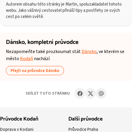
Autorem obsahu této stránky je Martin, spoluzakladatel tohoto
webu. Jako vášnivý cestovatel přináší tipy a postřehy ze svých
cest po celém světě.
Dánsko,
kompletní průvodce
Nezapomeňte také prozkoumat stát
Dánsko
, ve kterém se
město
Kodaň
nachází.
Přejít na průvodce Dánsko
SDÍLET TUTO STRÁNKU
Průvodce Kodaň
Další průvodce
Doprava v Kodani
Průvodce Praha