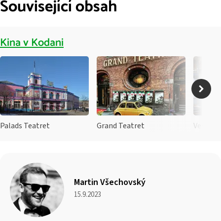
Související obsah
Kina v Kodani
Palads Teatret
Grand Teatret
Vester V
Martin Všechovský
15.9.2023