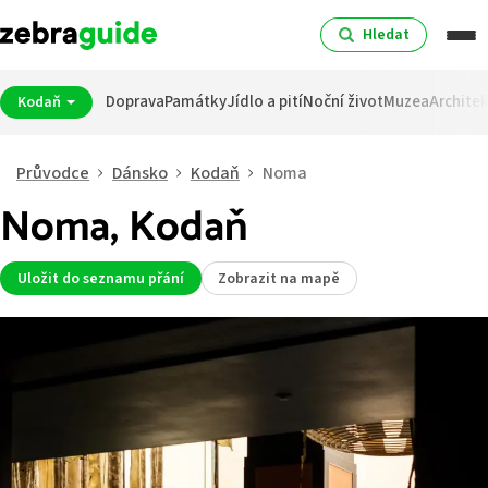
Hledat
Doprava
Památky
Jídlo a pití
Noční život
Muzea
Archite
Kodaň
Průvodce
Dánsko
Kodaň
Noma
Noma, Kodaň
Uložit do seznamu přání
Zobrazit na mapě