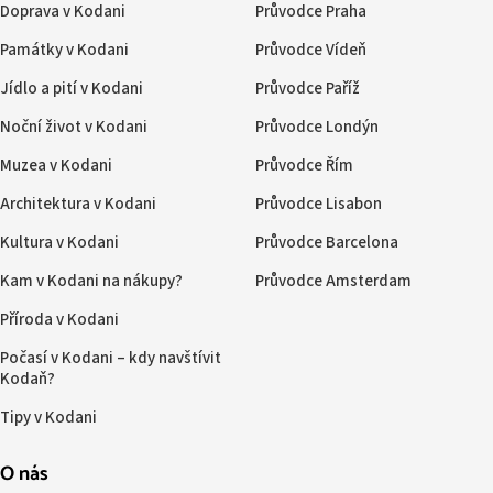
Doprava v Kodani
Průvodce Praha
Památky v Kodani
Průvodce Vídeň
Jídlo a pití v Kodani
Průvodce Paříž
Noční život v Kodani
Průvodce Londýn
Muzea v Kodani
Průvodce Řím
Architektura v Kodani
Průvodce Lisabon
Kultura v Kodani
Průvodce Barcelona
Kam v Kodani na nákupy?
Průvodce Amsterdam
Příroda v Kodani
Počasí v Kodani – kdy navštívit
Kodaň?
Tipy v Kodani
O nás