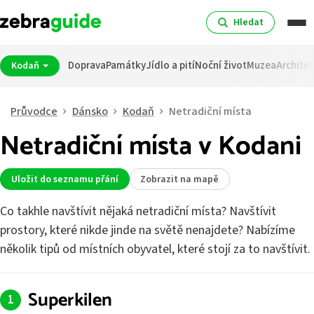
Hledat
Doprava
Památky
Jídlo a pití
Noční život
Muzea
Archite
Kodaň
Průvodce
Dánsko
Kodaň
Netradiční místa
Netradiční místa v Kodani
Uložit do seznamu přání
Zobrazit na mapě
Co takhle navštívit nějaká netradiční místa? Navštívit
prostory, které nikde jinde na světě nenajdete? Nabízíme
několik tipů od místních obyvatel, které stojí za to navštívit.
Superkilen