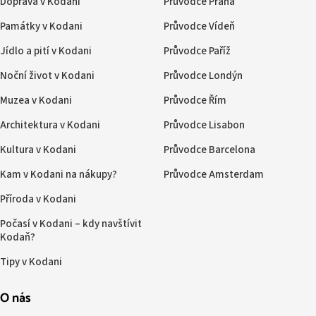
Doprava v Kodani
Průvodce Praha
Památky v Kodani
Průvodce Vídeň
Jídlo a pití v Kodani
Průvodce Paříž
Noční život v Kodani
Průvodce Londýn
Muzea v Kodani
Průvodce Řím
Architektura v Kodani
Průvodce Lisabon
Kultura v Kodani
Průvodce Barcelona
Kam v Kodani na nákupy?
Průvodce Amsterdam
Příroda v Kodani
Počasí v Kodani – kdy navštívit
Kodaň?
Tipy v Kodani
O nás