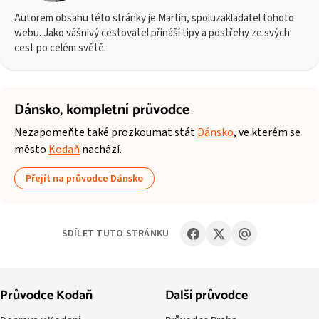
Autorem obsahu této stránky je Martin, spoluzakladatel tohoto
webu. Jako vášnivý cestovatel přináší tipy a postřehy ze svých
cest po celém světě.
Dánsko,
kompletní průvodce
Nezapomeňte také prozkoumat stát
Dánsko
, ve kterém se
město
Kodaň
nachází.
Přejít na průvodce Dánsko
SDÍLET TUTO STRÁNKU
Průvodce Kodaň
Další průvodce