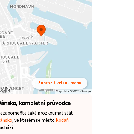
Zobrazit velkou mapu
ánsko,
kompletní průvodce
ezapomeňte také prozkoumat stát
ánsko
, ve kterém se město
Kodaň
achází.