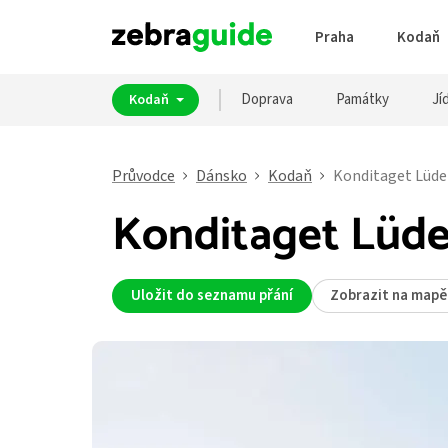
Praha
Kodaň
Doprava
Památky
Jíd
Kodaň
Průvodce
Dánsko
Kodaň
Konditaget Lüde
Konditaget Lüde
Uložit do seznamu přání
Zobrazit na mapě