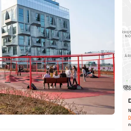
D
N
D
n