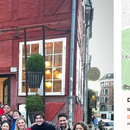
D
N
D
n