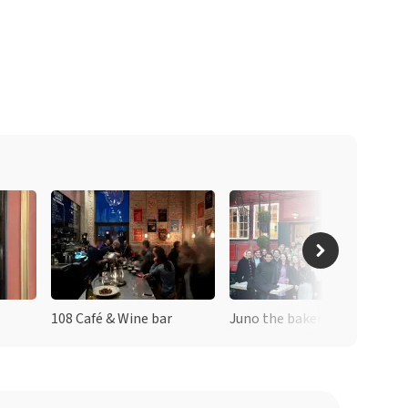
108 Café & Wine bar
Juno the bakery