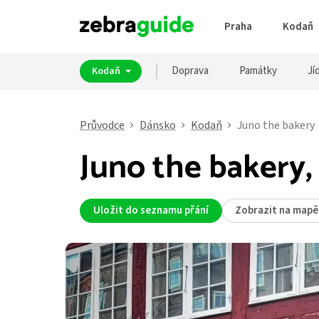
Praha
Kodaň
Doprava
Památky
Jíd
Kodaň
Průvodce
Dánsko
Kodaň
Juno the bakery
Juno the bakery
Uložit do seznamu přání
Zobrazit na mapě