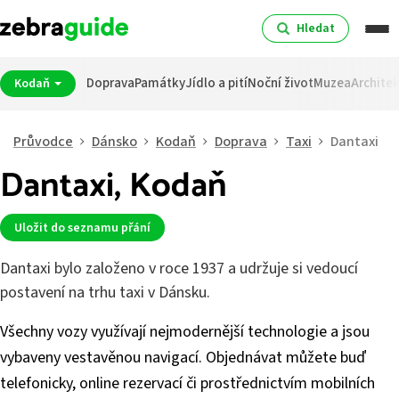
Hledat
Doprava
Památky
Jídlo a pití
Noční život
Muzea
Archite
Kodaň
Průvodce
Dánsko
Kodaň
Doprava
Taxi
Dantaxi
Dantaxi, Kodaň
Uložit do seznamu přání
Dantaxi bylo založeno v roce 1937 a udržuje si vedoucí
postavení na trhu taxi v Dánsku.
Všechny vozy využívají nejmodernější technologie a jsou
vybaveny vestavěnou navigací. Objednávat můžete buď
telefonicky, online rezervací či prostřednictvím mobilních