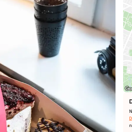
D
N
D
n