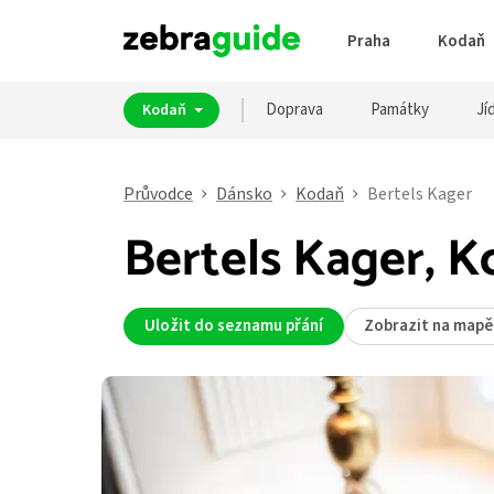
Praha
Kodaň
Doprava
Památky
Jíd
Kodaň
Průvodce
Dánsko
Kodaň
Bertels Kager
Bertels Kager, 
Uložit do seznamu přání
Zobrazit na mapě