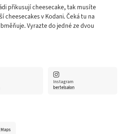
rádi přikusují cheesecake, tak musíte
pší cheesecakes v Kodani. Čeká tu na
 obměňuje. Vyrazte do jedné ze dvou
Instagram
n
bertelsalon
e Maps