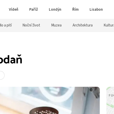
Vídeň
Paříž
Londýn
Řím
Lisabon
lo a pití
Noční život
Muzea
Architektura
Kultur
Kodaň