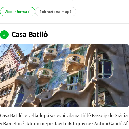
Více informací
Zobrazit na mapě
Casa Batlló
Casa Batlló je velkolepá secesní vila na třídě Passeig de Gràcia
v Barceloně, kterou nepostavil nikdo jiný než
Antoni Gaudí
. Ať