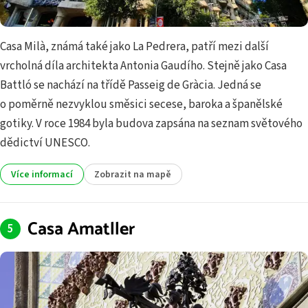
Casa Milà, známá také jako La Pedrera, patří mezi další
vrcholná díla architekta Antonia Gaudího. Stejně jako Casa
Battló se nachází na třídě Passeig de Gràcia. Jedná se
o poměrně nezvyklou směsici secese, baroka a španělské
gotiky. V roce 1984 byla budova zapsána na seznam světového
dědictví UNESCO.
Více informací
Zobrazit na mapě
Casa Amatller