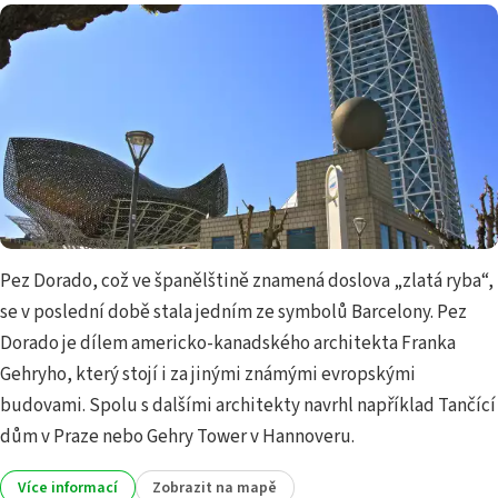
Pez Dorado, což ve španělštině znamená doslova „zlatá ryba“,
se v poslední době stala jedním ze symbolů Barcelony. Pez
Dorado je dílem americko-kanadského architekta Franka
Gehryho, který stojí i za jinými známými evropskými
budovami. Spolu s dalšími architekty navrhl například Tančící
dům v Praze nebo Gehry Tower v Hannoveru.
Více informací
Zobrazit na mapě