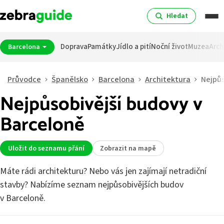
Hledat
Doprava
Památky
Jídlo a pití
Noční život
Muzea
Arch
Barcelona
Průvodce
Španělsko
Barcelona
Architektura
Nejpůs
Nejpůsobivější budovy v
Barceloně
Uložit do seznamu přání
Zobrazit na mapě
Máte rádi architekturu? Nebo vás jen zajímají netradiční
stavby? Nabízíme seznam nejpůsobivějších budov
v Barceloně.