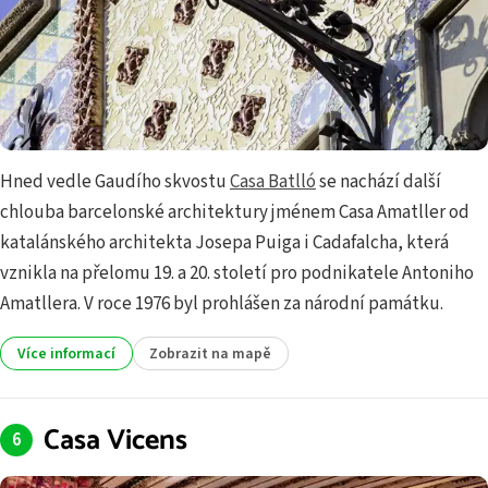
Hned vedle Gaudího skvostu
Casa Batlló
se nachází další
chlouba barcelonské architektury jménem Casa Amatller od
katalánského architekta Josepa Puiga i Cadafalcha, která
vznikla na přelomu 19. a 20. století pro podnikatele Antoniho
Amatllera. V roce 1976 byl prohlášen za národní památku.
Více informací
Zobrazit na mapě
Casa Vicens