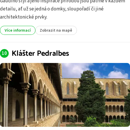
Gaudího styl a jeho inspirace přírodou jsou patrné v každém
detailu, ať už se jedná o domky, sloupořadí či jiné
architektonic­ké prvky.
Více informací
Zobrazit na mapě
Klášter Pedralbes