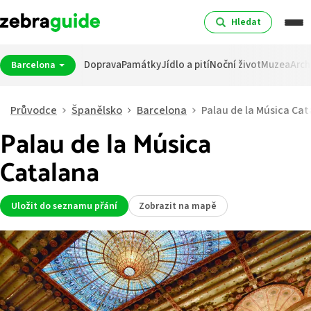
Hledat
Doprava
Památky
Jídlo a pití
Noční život
Muzea
Arch
Barcelona
Průvodce
Španělsko
Barcelona
Palau de la Música Ca
Palau de la Música
Catalana
Uložit do seznamu přání
Zobrazit na mapě