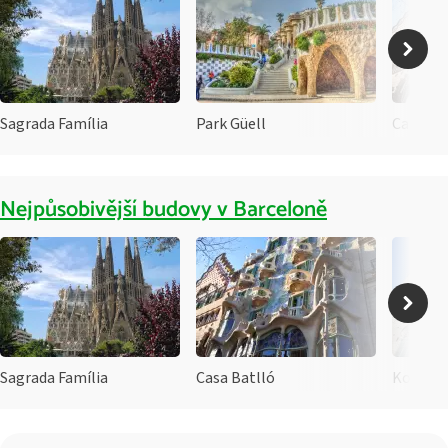
Sagrada Família
Park Güell
Casa Ba
Nejpůsobivější budovy v Barceloně
Sagrada Família
Casa Batlló